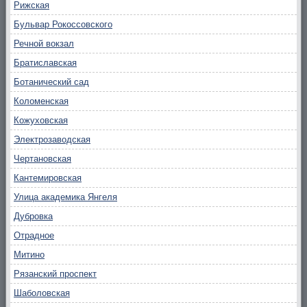
Рижская
Бульвар Рокоссовского
Речной вокзал
Братиславская
Ботанический сад
Коломенская
Кожуховская
Электрозаводская
Чертановская
Кантемировская
Улица академика Янгеля
Дубровка
Отрадное
Митино
Рязанский проспект
Шаболовская