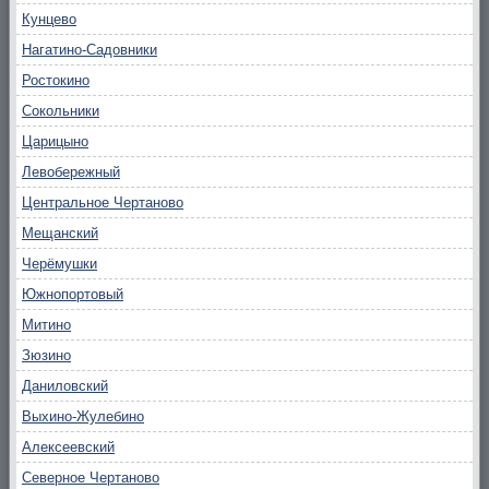
Кунцево
Нагатино-Садовники
Ростокино
Сокольники
Царицыно
Левобережный
Центральное Чертаново
Мещанский
Черёмушки
Южнопортовый
Митино
Зюзино
Даниловский
Выхино-Жулебино
Алексеевский
Северное Чертаново