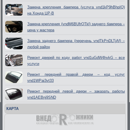
Замена крепления бампера (услуга vnd1kP9hBhpIQ)
на Хонда ЦР-В
Замена крепления (vndM6BUfrQTkl) заднего бампера –
цена у мастера
Замена заднего бампера (перечень vndTkPnDLTjAf) –
любой район
Ремонт дверей по коду работ vnd1uGdW4hvkG – все
услуги
Ремонт передней правой двери – код услуг
vnd1WPai3vt33
Ремонт передней левой двери – заказать работы
vnd1AEBnj9SND
КАРТА