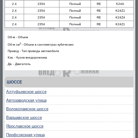
2.4
2354
Полный
RE
K24A
2.4
2354
Полный
RE
K24Z1
2.4
2354
Полный
RE
K24Z4
2.4
2354
Полный
RE
K24Z1
Об-м - Объем
3
Об-м см
- Объем в сантиметрах кубических
Привод - Тип привода автомобиля
Кзв. - Кузов внедорожника
Дв. - Двигатель
ШОССЕ
Алтуфьевское шоссе
Автозаводская улица
Волоколамское шоссе
Варшавское шоссе
Ярославское шоссе
Профсоюзная улица