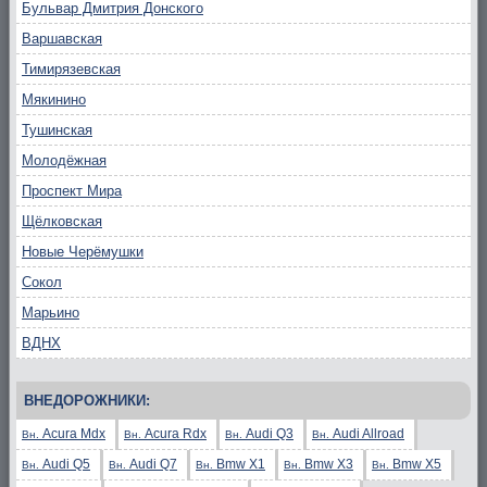
Бульвар Дмитрия Донского
Варшавская
Тимирязевская
Мякинино
Тушинская
Молодёжная
Проспект Мира
Щёлковская
Новые Черёмушки
Сокол
Марьино
ВДНХ
ВНЕДОРОЖНИКИ:
Acura Mdx
Acura Rdx
Audi Q3
Audi Allroad
Вн.
Вн.
Вн.
Вн.
Audi Q5
Audi Q7
Bmw X1
Bmw X3
Bmw X5
Вн.
Вн.
Вн.
Вн.
Вн.