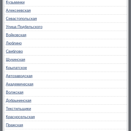
Кузьминки
Алексеевская
Севастопольская
Улица Подбельского
Войковская
Люблино
Свиблово
Щукинская
Крылатское
Автозаводская
Академическая
Волжская
Добрынинская
Текстильщики
Красносельская
Пражская