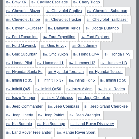
Bmw X6
Cadillac Escalade
Chery Tiggo
Вн.
Вн.
Вн.
Chevrolet Blazer
Chevrolet Captiva
Chevrolet Suburban
Вн.
Вн.
Вн.
Chevrolet Tahoe
Chevrolet Tracker
Chevrolet Trailblazer
Вн.
Вн.
Вн.
Citroen C-Crosser
Daihatsu Terios
Dodge Durango
Вн.
Вн.
Вн.
Ford Excursion
Ford Expedition
Ford Explorer
Вн.
Вн.
Вн.
Ford Maverick
Gmc Envoy
Gmc Jimmy
Вн.
Вн.
Вн.
Gmc Suburban
Gmc Yukon
Honda Cr-V
Honda Hr-V
Вн.
Вн.
Вн.
Вн.
Honda Pilot
Hummer H1
Hummer H2
Hummer H3
Вн.
Вн.
Вн.
Вн.
Hyundai Santa Fe
Hyundai Terracan
Hyundai Tucson
Вн.
Вн.
Вн.
Infiniti Fx 35
Infiniti Fx 37
Infiniti Fx 45
Infiniti Fx 50
Вн.
Вн.
Вн.
Вн.
Infiniti Q45
Infiniti Qx56
Isuzu Axiom
Isuzu Rodeo
Вн.
Вн.
Вн.
Вн.
Isuzu Trooper
Isuzu Vehicross
Jeep Cherokee
Вн.
Вн.
Вн.
Jeep Commander
Jeep Compass
Jeep Grand Cherokee
Вн.
Вн.
Вн.
Jeep Liberty
Jeep Patriot
Jeep Wrangler
Вн.
Вн.
Вн.
Kia Sorento
Kia Sportage
Land Rover Discovery
Вн.
Вн.
Вн.
Land Rover Freelander
Range Rover Sport
Вн.
Вн.