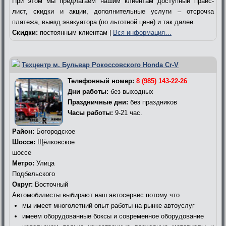
При этом мы предлагаем нашим клиентам доступный прайс-
лист, скидки и акции, дополнительные услуги – отсрочка
платежа, выезд эвакуатора (по льготной цене) и так далее.
Скидки:
постоянным клиентам |
Вся информация…
Техцентр м. Бульвар Рокоссовского Honda Cr-V
Телефонный номер:
8 (985) 143-22-26
Дни работы:
без выходных
Праздничные дни:
без праздников
Часы работы:
9-21 час.
Район:
Богородское
Шоссе:
Щёлковское
шоссе
Метро:
Улица
Подбельского
Округ:
Восточный
Автомобилисты выбирают наш автосервис потому что
мы имеет многолетний опыт работы на рынке автоуслуг
имеем оборудованные боксы и современное оборудование