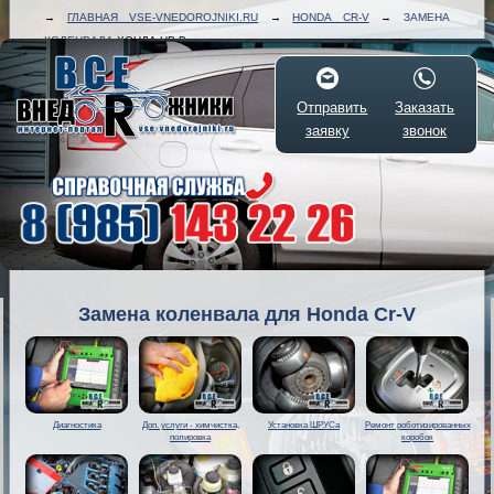
→
ГЛАВНАЯ VSE-VNEDOROJNIKI.RU
→
HONDA CR-V
→
ЗАМЕНА
КОЛЕНВАЛА
ХОНДА ЦР-В
Отправить
Заказать
заявку
звонок
Замена коленвала для Honda Cr-V
Диагностика
Доп. услуги - химчистка,
Установка ШРУСа
Ремонт роботизированных
полировка
коробок