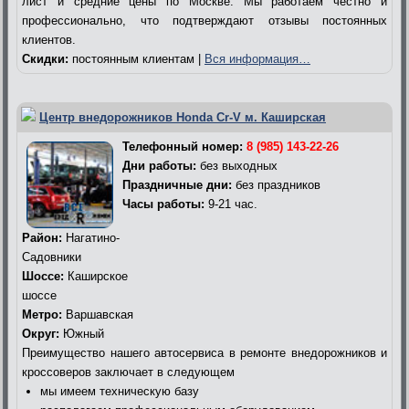
лист и средние цены по Москве. Мы работаем честно и
профессионально, что подтверждают отзывы постоянных
клиентов.
Скидки:
постоянным клиентам |
Вся информация…
Центр внедорожников Honda Cr-V м. Каширская
Телефонный номер:
8 (985) 143-22-26
Дни работы:
без выходных
Праздничные дни:
без праздников
Часы работы:
9-21 час.
Район:
Нагатино-
Садовники
Шоссе:
Каширское
шоссе
Метро:
Варшавская
Округ:
Южный
Преимущество нашего автосервиса в ремонте внедорожников и
кроссоверов заключает в следующем
мы имеем техническую базу