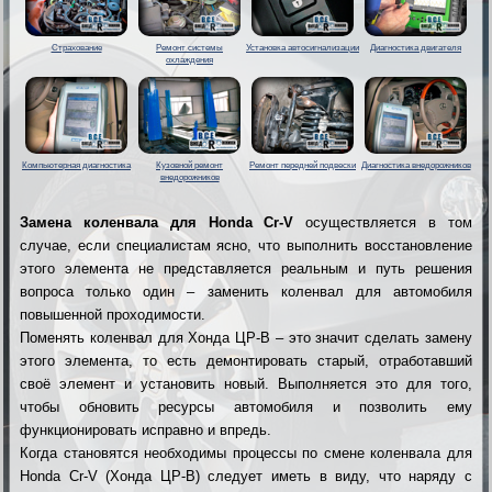
Страхование
Ремонт системы
Установка автосигнализации
Диагностика двигателя
охлаждения
Компьютерная диагностика
Кузовной ремонт
Ремонт передней подвески
Диагностика внедорожников
внедорожников
Замена коленвала для Honda Cr-V
осуществляется в том
случае, если специалистам ясно, что выполнить восстановление
этого элемента не представляется реальным и путь решения
вопроса только один – заменить коленвал для автомобиля
повышенной проходимости.
Поменять коленвал для Хонда ЦР-В – это значит сделать замену
этого элемента, то есть демонтировать старый, отработавший
своё элемент и установить новый. Выполняется это для того,
чтобы обновить ресурсы автомобиля и позволить ему
функционировать исправно и впредь.
Когда становятся необходимы процессы по смене коленвала для
Honda Cr-V (Хонда ЦР-В) следует иметь в виду, что наряду с