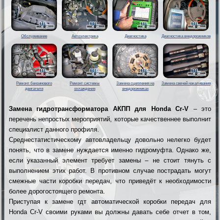
Обслуживание
Автоэлектрика
Диагностика
Диагностика внедорожников
Ремонт бензинового
Ремонт системы
Замена сцепления на
Замена свечей накаливания
двигателя
охлаждения
внедорожниках
Замена гидротрансформатора АКПП для Honda Cr-V
– это
перечень непростых мероприятий, которые качественнее выполнит
специалист данного профиля.
Среднестатистическому автовладельцу довольно нелегко будет
понять, что в замене нуждается именно гидромуфта. Однако же,
если указанный элемент требует замены – не стоит тянуть с
выполнением этих работ. В противном случае пострадать могут
смежные части коробки передач, что приведёт к необходимости
более дорогостоящего ремонта.
Приступая к замене гдт автоматической коробки передач для
Honda Cr-V своими руками вы должны давать себе отчет в том,