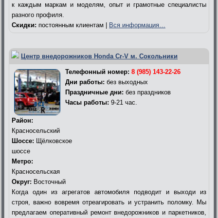
к каждым маркам и моделям, опыт и грамотные специалисты
разного профиля.
Скидки:
постоянным клиентам |
Вся информация…
Центр внедорожников Honda Cr-V м. Сокольники
Телефонный номер:
8 (985) 143-22-26
Дни работы:
без выходных
Праздничные дни:
без праздников
Часы работы:
9-21 час.
Район:
Красносельский
Шоссе:
Щёлковское
шоссе
Метро:
Красносельская
Округ:
Восточный
Когда один из агрегатов автомобиля подводит и выходи из
строя, важно вовремя отреагировать и устранить поломку. Мы
предлагаем оперативный ремонт внедорожников и паркетников,