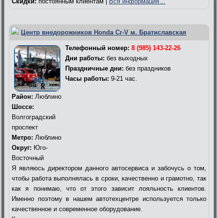
Скидки:
постоянным клиентам |
Вся информация…
Центр внедорожников Honda Cr-V м. Братиславская
Телефонный номер:
8 (985) 143-22-26
Дни работы:
без выходных
Праздничные дни:
без праздников
Часы работы:
9-21 час.
Район:
Люблино
Шоссе:
Волгоградский
проспект
Метро:
Люблино
Округ:
Юго-
Восточный
Я являюсь директором данного автосервиса и забочусь о том,
чтобы работа выполнялась в сроки, качественно и грамотно, так
как я понимаю, что от этого зависит лояльность клиентов.
Именно поэтому в нашем автотехцентре используется только
качественное и современное оборудование.