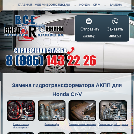
→
ГЛАВНАЯ VSE-VNEDOROJNIKI.RU
→
HONDA CR-V
→
ЗАМЕНА
ГИДРОТРАНСФОРМАТОРА
ХОНДА ЦР-В
Отправить
Заказать
заявку
звонок
Замена гидротрансформатора АКПП для
Honda Cr-V
Шиномонтаж и
Замена гофр
Замена свечей зажигания
Ремонт передней подвески
балансировка