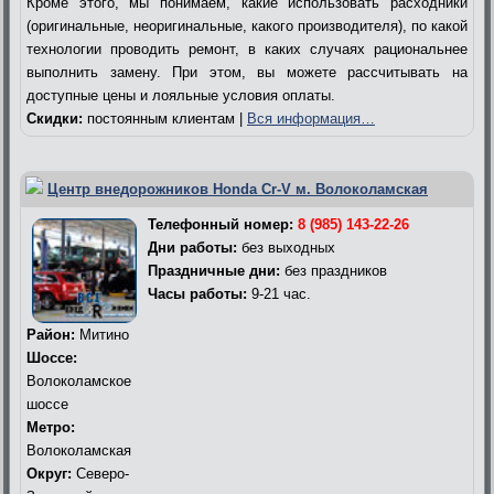
Кроме этого, мы понимаем, какие использовать расходники
(оригинальные, неоригинальные, какого производителя), по какой
технологии проводить ремонт, в каких случаях рациональнее
выполнить замену. При этом, вы можете рассчитывать на
доступные цены и лояльные условия оплаты.
Скидки:
постоянным клиентам |
Вся информация…
Центр внедорожников Honda Cr-V м. Волоколамская
Телефонный номер:
8 (985) 143-22-26
Дни работы:
без выходных
Праздничные дни:
без праздников
Часы работы:
9-21 час.
Район:
Митино
Шоссе:
Волоколамское
шоссе
Метро:
Волоколамская
Округ:
Северо-