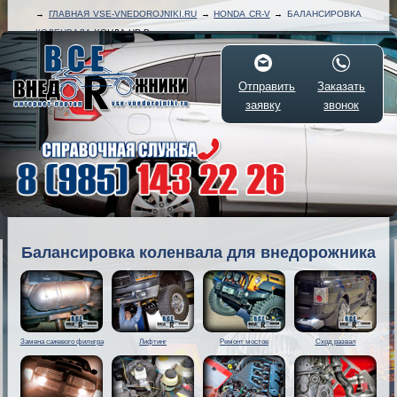
→
ГЛАВНАЯ VSE-VNEDOROJNIKI.RU
→
HONDA CR-V
→
БАЛАНСИРОВКА
КОЛЕНВАЛА
ХОНДА ЦР-В
Отправить
Заказать
заявку
звонок
Балансировка коленвала для внедорожника
Замена сажевого фильтра
Лифтинг
Ремонт мостов
Сход развал