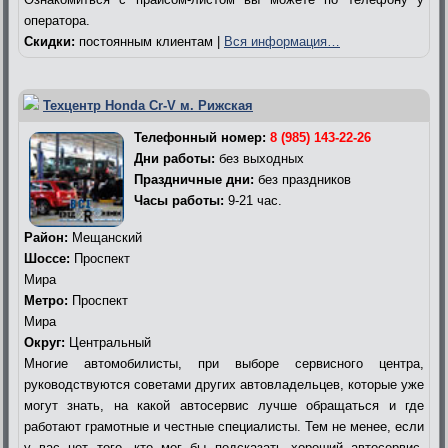
оператора.
Скидки:
постоянным клиентам |
Вся информация…
Техцентр Honda Cr-V м. Рижская
Телефонный номер:
8 (985) 143-22-26
Дни работы:
без выходных
Праздничные дни:
без праздников
Часы работы:
9-21 час.
Район:
Мещанский
Шоссе:
Проспект
Мира
Метро:
Проспект
Мира
Округ:
Центральный
Многие автомобилисты, при выборе сервисного центра,
руководствуются советами других автовладельцев, которые уже
могут знать, на какой автосервис лучше обращаться и где
работают грамотные и честные специалисты. Тем не менее, если
у вас нет того, кто мог бы подсказать хороший автосервис,