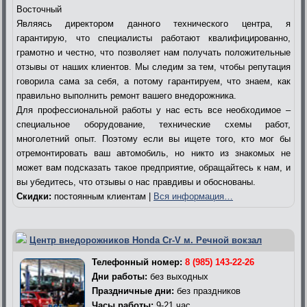
Восточный
Являясь директором данного технического центра, я
гарантирую, что специалисты работают квалифицированно,
грамотно и честно, что позволяет нам получать положительные
отзывы от наших клиентов. Мы следим за тем, чтобы репутация
говорила сама за себя, а потому гарантируем, что знаем, как
правильно выполнить ремонт вашего внедорожника.
Для профессиональной работы у нас есть все необходимое –
специальное оборудование, технические схемы работ,
многолетний опыт. Поэтому если вы ищете того, кто мог бы
отремонтировать ваш автомобиль, но никто из знакомых не
может вам подсказать такое предприятие, обращайтесь к нам, и
вы убедитесь, что отзывы о нас правдивы и обоснованы.
Скидки:
постоянным клиентам |
Вся информация…
Центр внедорожников Honda Cr-V м. Речной вокзал
Телефонный номер:
8 (985) 143-22-26
Дни работы:
без выходных
Праздничные дни:
без праздников
Часы работы:
9-21 час.