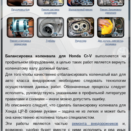
Регулировка фар
Ремонт системы
Мелкосрочный ремонт
Ремонт бензинового
охлаждения
двигателя
Ремонт стартеров и
Турбины
Редуктора
Доп. услуги - химчистка,
генераторов
полировка
Балансировка коленвала для Honda Cr-V
выполняется на
профильном оборудовании, а целью таких работ является вернуть
коленчатому валу должный баланс.
Для того чтобы качественно отбалансировать коленчатый вал для
авто класса внедорожник необходимо следовать технологии
осуществления данных работ. Обозначенные процессы следует
исполнять, руководствуясь указанными в профильной литературе
правилами и схемами – иначе можно допустить ошибку.
Из описанного следует, что сделать балансировку коленвала для
Хонда ЦР-В своими руками – задача не из легких и может быть
она качественно исполнена только специалистом.
Эти работы являются частью
ремонта внедорожников
и,
возможно, удобно будет вместе с ними исполнить и ряд иных