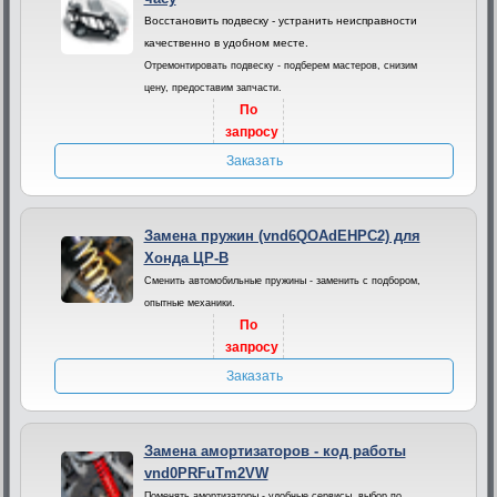
Восстановить подвеску - устранить неисправности
качественно в удобном месте.
Отремонтировать подвеску - подберем мастеров, снизим
цену, предоставим запчасти.
По
запросу
Заказать
Замена пружин (vnd6QOAdEHPC2) для
Хонда ЦР-В
Сменить автомобильные пружины - заменить с подбором,
опытные механики.
По
запросу
Заказать
Замена амортизаторов - код работы
vnd0PRFuTm2VW
Поменять амортизаторы - удобные сервисы, выбор по