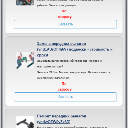
районам. Запись, консультация.
По
запросу
Заказать
Замена передних рычагов
(vnd1AUrOhfh6V) подвески - стоимость и
сроки
Заменить рычаг передней подвески - подбор с
мастером деталей.
Запись в СТО по Москве, консультации. Низкая стоимость,
качественное выполнение.
По
запросу
Заказать
Ремонт передних рычагов
(vndwOZW0vZx6D)
Восстановить рычаги передней подвески - качественные