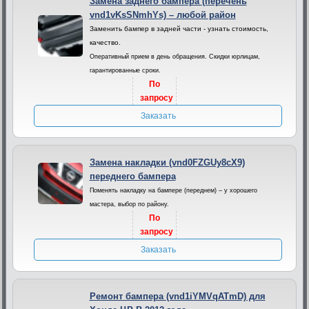
Замена заднего бампера (перечень
vnd1vKsSNmhYs) – любой район
Заменить бампер в задней части - узнать стоимость,
качество.
Оперативный прием в день обращения. Скидки юрлицам,
гарантированные сроки.
По
запросу
Заказать
Замена накладки (vnd0FZGUy8cX9)
переднего бампера
Поменять накладку на бампере (переднем) – у хорошего
мастера, выбор по району.
По
запросу
Заказать
Ремонт бампера (vnd1iYMVqATmD) для