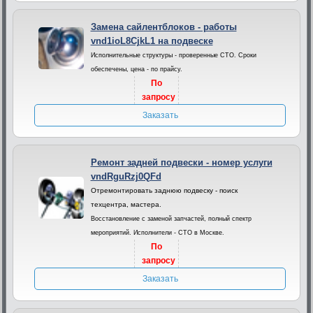
Замена сайлентблоков - работы
vnd1ioL8CjkL1 на подвеске
Исполнительные структуры - проверенные СТО. Сроки
обеспечены, цена - по прайсу.
По
запросу
Заказать
Ремонт задней подвески - номер услуги
vndRguRzj0QFd
Отремонтировать заднюю подвеску - поиск
техцентра, мастера.
Восстановление с заменой запчастей, полный спектр
мероприятий. Исполнители - СТО в Москве.
По
запросу
Заказать