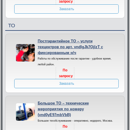
запросу
Заказать
ТО
Постгарантийное ТО – услуги
техцентров по арт. vndIgJk7OjlzT с
фиксированным н/ч
Работы по обслуживанию после гарантии - удобное время,
любой район.
По
запросу
Заказать
Большое ТО – технические
мероприятия по номеру
(vnd0yE97mbVbB)
Большое техобслуживание - оперативно, недорого, Москва.
По