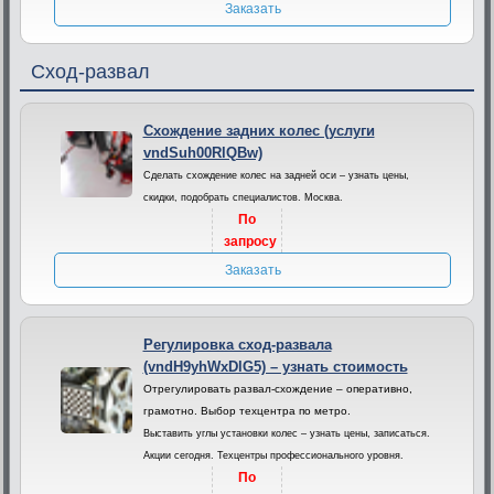
Заказать
Сход-развал
Схождение задних колес (услуги
vndSuh00RlQBw)
Сделать схождение колес на задней оси – узнать цены,
скидки, подобрать специалистов. Москва.
По
запросу
Заказать
Регулировка сход-развала
(vndH9yhWxDlG5) – узнать стоимость
Отрегулировать развал-схождение – оперативно,
грамотно. Выбор техцентра по метро.
Выставить углы установки колес – узнать цены, записаться.
Акции сегодня. Техцентры профессионального уровня.
По