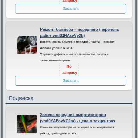
запросу
Заказать
Ремонт бампера – переднего (перечень
работ vnd03NAxvVy2b)
Восстановить бампер в передней части – ремонт
любого уровня в СТО.
Устранить дефекты – найти специалистов, запись и
своевременный прием.
По
запросу
Заказать
Подвеска
Замена передних амортизаторов
(vnd0YAFovVC2m) - цена в техцентрах
Поменять амортизаторы на передней оси - оперативная
работа, прейскурант по н/ч.