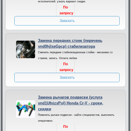
исполнителей, узнать вариант скидки.
По
запросу
Заказать
Замена передних стоек (перечень
vnd0hjIxeGpcp) стабилизатора
Сменить передние стабилизационные стойки - механики со
стажем, запись. Оплата любая.
По
запросу
Заказать
Замена рычагов подвески (услуга
vnd1UfnizxPol) Honda Cr-V - сроки,
скидки
Поменять рычаги подвески - найти специалистов, выполнить
оперативно.
По