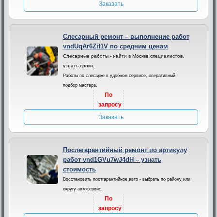
Заказать
Слесарный ремонт – выполнение работ
vndUqAr6Zif1V по средним ценам
Слесарные работы - найти в Москве специалистов,
узнать сроки.
Работы по слесарке в удобном сервисе, оперативный
подбор мастера.
По
запросу
Заказать
Послегарантийный ремонт по артикулу
работ vnd1GVu7wJ4dH – узнать
стоимость
Восстановить постгарантийное авто - выбрать по району или
округу автосервис.
По
запросу