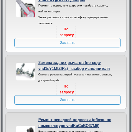
Поменять переднюю шаровую - выбрать сервис,
найти мастера.
Узнать расценки и сроки по телефону, предварительно
записаться.
По
запросу
Заказать
Замена задних рычагов (по коду
vnd1sY1MfZlRs) - выбор исполнителя
Сменить рычаги на задней подвеске - механики с опытом,
доступный прайс.
По
запросу
Заказать
Ремонт передней подвески (обозн. по
номенклатуре vndKuCoBQ37M6)
Восстановить переднюю подвеску - недорого,