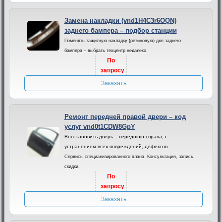
Замена накладки (vnd1H4C3r6OQN)
заднего бампера – подбор станции
Поменять защитную накладку (резиновую) для заднего
бампера – выбрать техцентр недалеко.
По
запросу
Заказать
Ремонт передней правой двери – код
услуг vnd0t1CDW8GpY
Восстановить дверь – переднюю справа, с
устранением всех повреждений, дефектов.
Сервисы специализированного плана. Консультация, запись,
скидки.
По
запросу
Заказать