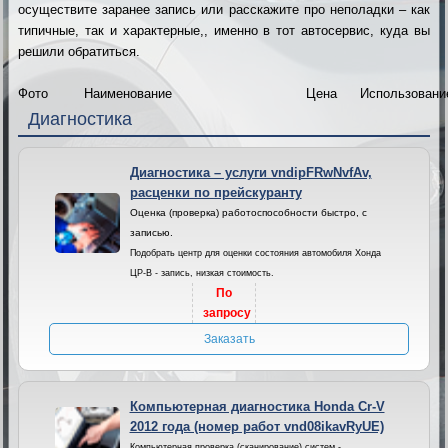
осуществите заранее запись или расскажите про неполадки – как
типичные, так и характерные,, именно в тот автосервис, куда вы
решили обратиться.
Фото
Наименование
Цена
Использовани
Диагностика
Диагностика – услуги vndipFRwNvfAv,
расценки по прейскуранту
Оценка (проверка) работоспособности быстро, с
записью.
Подобрать центр для оценки состояния автомобиля Хонда
ЦР-В - запись, низкая стоимость.
По
запросу
Заказать
Компьютерная диагностика Honda Cr-V
2012 года (номер работ vnd08ikavRyUE)
Компьютерная проверка (сканирование) систем -