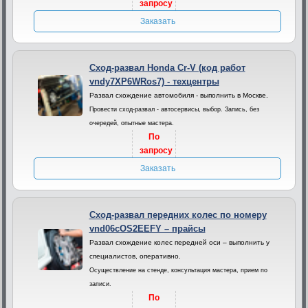
запросу
Заказать
Сход-развал Honda Cr-V (код работ
vndy7XP6WRos7) - техцентры
Развал схождение автомобиля - выполнить в Москве.
Провести сход-развал - автосервисы, выбор. Запись, без
очередей, опытные мастера.
По
запросу
Заказать
Сход-развал передних колес по номеру
vnd06cOS2EEFY – прайсы
Развал схождение колес передней оси – выполнить у
специалистов, оперативно.
Осуществление на стенде, консультация мастера, прием по
записи.
По