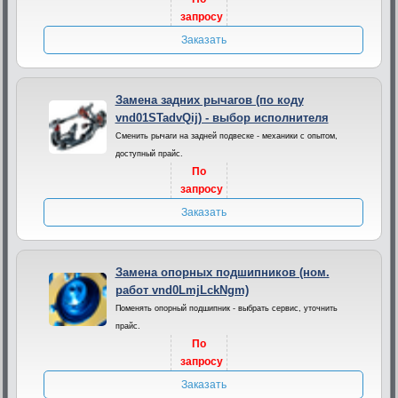
запросу
Заказать
Замена задних рычагов (по коду
vnd01STadvQij) - выбор исполнителя
Сменить рычаги на задней подвеске - механики с опытом,
доступный прайс.
По
запросу
Заказать
Замена опорных подшипников (ном.
работ vnd0LmjLckNgm)
Поменять опорный подшипник - выбрать сервис, уточнить
прайс.
По
запросу
Заказать