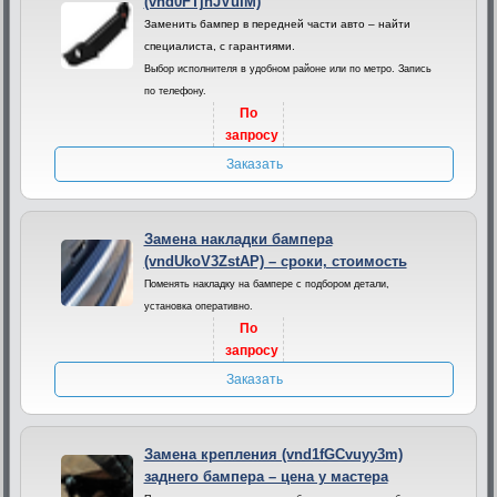
(vnd0FTjhJVuIM)
Заменить бампер в передней части авто – найти
специалиста, с гарантиями.
Выбор исполнителя в удобном районе или по метро. Запись
по телефону.
По
запросу
Заказать
Замена накладки бампера
(vndUkoV3ZstAP) – сроки, стоимость
Поменять накладку на бампере с подбором детали,
установка оперативно.
По
запросу
Заказать
Замена крепления (vnd1fGCvuyy3m)
заднего бампера – цена у мастера