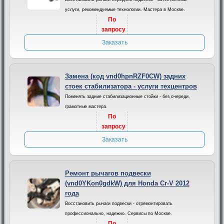
услуги, рекомендуемые технологии. Мастера в Москве.
По
запросу
Заказать
Замена (код vnd0hpnRZF0CW) задних
стоек стабилизатора - услуги техцентров
Поменять задние стабилизационные стойки - без очереди,
грамотные мастера.
По
запросу
Заказать
Ремонт рычагов подвески
(vnd0YKon0gdkW) для Honda Cr-V 2012
года
Восстановить рычаги подвески - отремонтировать
профессионально, надежно. Сервисы по Москве.
По