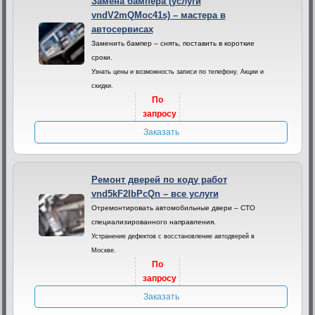
Замена бампера (услуги
vndV2mQMoc41s) – мастера в
автосервисах
Заменить бампер – снять, поставить в короткие
сроки.
Узнать цены и возможность записи по телефону. Акции и
скидки.
По
запросу
Заказать
Ремонт дверей по коду работ
vnd5kF2IbPcQn – все услуги
Отремонтировать автомобильные двери – СТО
специализированного направления.
Устранение дефектов с восстановление автодверей в
Москве.
По
запросу
Заказать