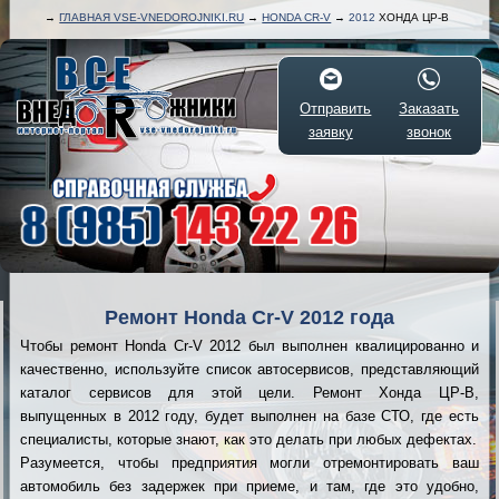
→
ГЛАВНАЯ VSE-VNEDOROJNIKI.RU
→
HONDA CR-V
→
2012
ХОНДА ЦР-В
Отправить
Заказать
заявку
звонок
Ремонт Honda Cr-V 2012 года
Чтобы ремонт Honda Cr-V 2012 был выполнен квалицированно и
качественно, используйте список автосервисов, представляющий
каталог сервисов для этой цели. Ремонт Хонда ЦР-В,
выпущенных в 2012 году, будет выполнен на базе СТО, где есть
специалисты, которые знают, как это делать при любых дефектах.
Разумеется, чтобы предприятия могли отремонтировать ваш
автомобиль без задержек при приеме, и там, где это удобно,