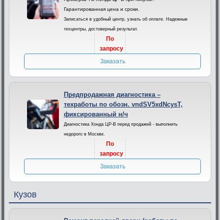
Гарантированная цена и сроки.
Записаться в удобный центр, узнать об оплате. Надежные
техцентры, достоверный результат.
По
запросу
Заказать
Предпродажная диагностика –
техработы по обозн. vndSV5xdNcysT,
фиксированный н/ч
Диагностика Хонда ЦР-В перед продажей - выполнить
недорого в Москве.
По
запросу
Заказать
Кузов