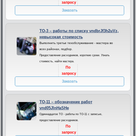
запросу
Заказать
ТО-3 – работы по списку vndbrJf3h2uVz,
невысокая стоимость
Выполнить третье техобслуживание - мастера во
всех районах, подбор.
Предоставление расходников, короткие сроки. Узнать
стоимость, найти мастера.
По
запросу
Заказать
ТО-11 – обозначение работ
vnd05JlnHaSHe
Одиннадцатое ТО - работы по ТО-11 с записью,
предоставление расходников.
По
запросу