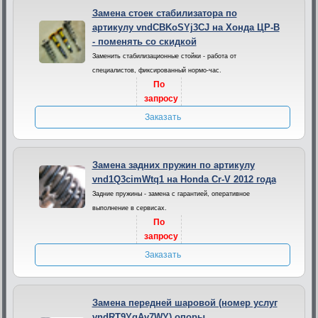
Замена стоек стабилизатора по
артикулу vndCBKoSYj3CJ на Хонда ЦР-В
- поменять со скидкой
Заменить стабилизационные стойки - работа от
специалистов, фиксированный нормо-час.
По
запросу
Заказать
Замена задних пружин по артикулу
vnd1Q3cimWtq1 на Honda Cr-V 2012 года
Задние пружины - замена с гарантией, оперативное
выполнение в сервисах.
По
запросу
Заказать
Замена передней шаровой (номер услуг
vndRT9YgAv7WY) опоры