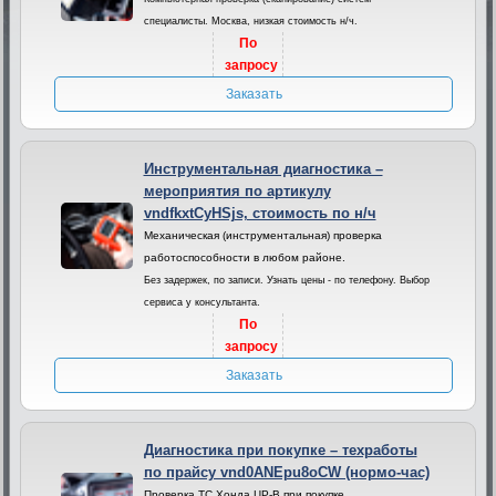
специалисты. Москва, низкая стоимость н/ч.
По
запросу
Заказать
Инструментальная диагностика –
мероприятия по артикулу
vndfkxtCyHSjs, стоимость по н/ч
Механическая (инструментальная) проверка
работоспособности в любом районе.
Без задержек, по записи. Узнать цены - по телефону. Выбор
сервиса у консультанта.
По
запросу
Заказать
Диагностика при покупке – техработы
по прайсу vnd0ANEpu8oCW (нормо-час)
Проверка ТС Хонда ЦР-В при покупке.