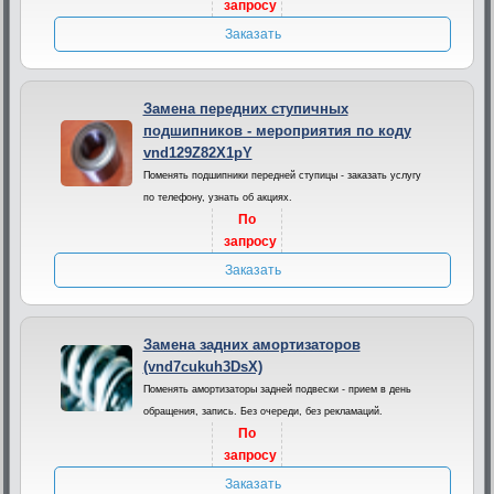
запросу
Заказать
Замена передних ступичных
подшипников - мероприятия по коду
vnd129Z82X1pY
Поменять подшипники передней ступицы - заказать услугу
по телефону, узнать об акциях.
По
запросу
Заказать
Замена задних амортизаторов
(vnd7cukuh3DsX)
Поменять амортизаторы задней подвески - прием в день
обращения, запись. Без очереди, без рекламаций.
По
запросу
Заказать