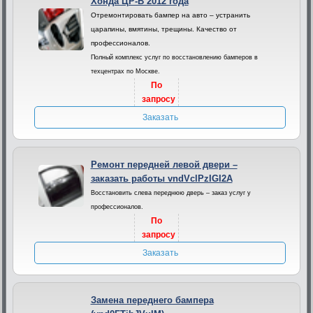
Хонда ЦР-В 2012 года
Отремонтировать бампер на авто – устранить
царапины, вмятины, трещины. Качество от
профессионалов.
Полный комплекс услуг по восстановлению бамперов в
техцентрах по Москве.
По
запросу
Заказать
Ремонт передней левой двери –
заказать работы vndVclPzIGI2A
Восстановить слева переднюю дверь – заказ услуг у
профессионалов.
По
запросу
Заказать
Замена переднего бампера