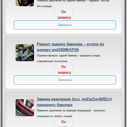
Поменять крепления на заднем бампере – надежно, быстро,
без очереди.
По
запросу
Заказать
Ремонт заднего бампера – услуги по
номеру vnd1928fkSFQ6
Отремонтировать задний бампер – варианты скидок,
современные технологии.
По
запросу
Заказать
Замена крепления (усл. vnd1qSm4kRZcr)
переднего бампера
Поменять крепления на бампере (переднем) – выполнят
специалисты, выбор станции.
По