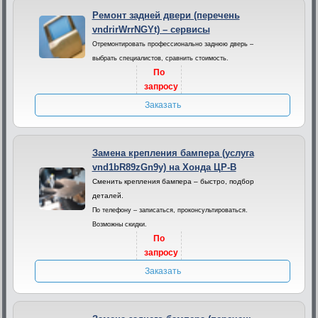
Ремонт задней двери (перечень
vndrirWrrNGYt) – сервисы
Отремонтировать профессионально заднюю дверь –
выбрать специалистов, сравнить стоимость.
По
запросу
Заказать
Замена крепления бампера (услуга
vnd1bR89zGn9y) на Хонда ЦР-В
Сменить крепления бампера – быстро, подбор
деталей.
По телефону – записаться, проконсультироваться.
Возможны скидки.
По
запросу
Заказать