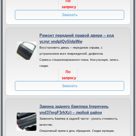
По
запросу
Заказать
Ремонт передней правой двери – код
услуг vndpIQySldpWw
Восстановить дверь – переднюю справа, с
устранением всех повреждений, дефектов.
Сервисы специализированного плана. Консультация, запись,
скидки.
По
запросу
Заказать
Замена заднего бампера (перечень
vnd37mgF3rhXz) – любой район
Заменить бампер в задней части - узнать стоимость,
качество.
Оперативный прием в день обращения. Скидки юрлицам,