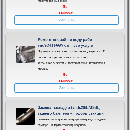
гарантированные сроки.
По
запросу
Заказать
Ремонт дверей по коду работ
vnd9O4TF6GVkm – все услуги
Отремонтировать автомобильные двери – СТО
специализированного направления.
Устранение дефектов с восстановление автодверей в
Москве.
По
запросу
Заказать
Замена накладки (vndc2f8LNl8BL)
заднего бампера – подбор станции
Поменять защитную накладку (резиновую) для заднего
бампера – выбрать техцентр недалеко.