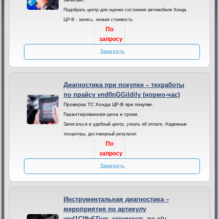
Подобрать центр для оценки состояния автомобиля Хонда
ЦР-В - запись, низкая стоимость.
По
запросу
Заказать
Диагностика при покупке – техработы
по прайсу vnd0nGGildily (нормо-час)
Проверка ТС Хонда ЦР-В при покупке.
Гарантированная цена и сроки.
Записаться в удобный центр, узнать об оплате. Надежные
техцентры, достоверный результат.
По
запросу
Заказать
Инструментальная диагностика –
мероприятия по артикулу
vnd1CI9y6Zivq, стоимость по н/ч