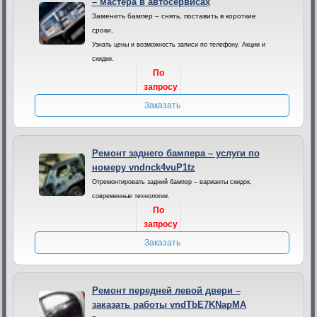
– мастера в автосервисах
Заменить бампер – снять, поставить в короткие
сроки.
Узнать цены и возможность записи по телефону. Акции и
скидки.
По
запросу
Заказать
Ремонт заднего бампера – услуги по
номеру vndnck4vuP1tz
Отремонтировать задний бампер – варианты скидок,
современные технологии.
По
запросу
Заказать
Ремонт передней левой двери –
заказать работы vndTbE7KNapMA