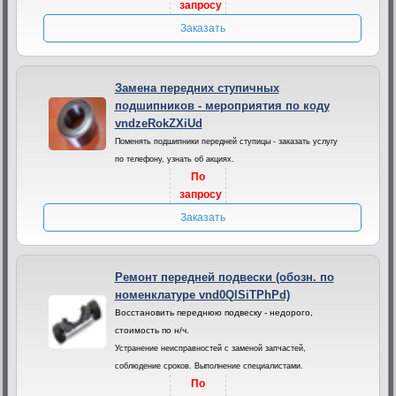
запросу
Заказать
Замена передних ступичных
подшипников - мероприятия по коду
vndzeRokZXiUd
Поменять подшипники передней ступицы - заказать услугу
по телефону, узнать об акциях.
По
запросу
Заказать
Ремонт передней подвески (обозн. по
номенклатуре vnd0QlSiTPhPd)
Восстановить переднюю подвеску - недорого,
стоимость по н/ч.
Устранение неисправностей с заменой запчастей,
соблюдение сроков. Выполнение специалистами.
По