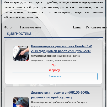
без очереди, и там, где это удобно, осуществите предварительно
запись или сообщите про неполадки – как типичные, так и
характерные,, именно в тот автосервис, куда вы решили
обратиться за помощью.
Фото
Наименование
Цена
Использовани
Диагностика
Компьютерная диагностика Honda Cr-V
2014 года (номер работ vndPqfjv7Cs8R)
Компьютерная проверка (сканирование) систем -
специалисты. Москва, низкая стоимость н/ч.
По
запросу
Заказать
Диагностика – услуги vnd0R1D0r6ORh,
расценки по прейскуранту
Оценка (проверка) работоспособности быстро, с
записью.