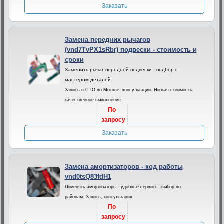
Заказать
Замена передних рычагов
(vnd7TvPX1sRbr) подвески - стоимость и
сроки
Заменить рычаг передней подвески - подбор с
мастером деталей.
Запись в СТО по Москве, консультации. Низкая стоимость,
качественное выполнение.
По
запросу
Заказать
Замена амортизаторов - код работы
vnd0tsQ83fdH1
Поменять амортизаторы - удобные сервисы, выбор по
районам. Запись, консультация.
По
запросу