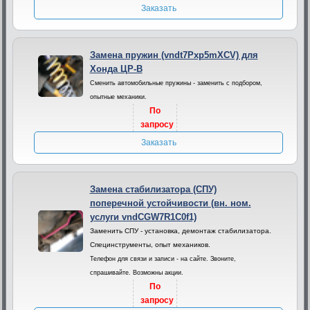
Заказать
Замена пружин (vndt7Pxp5mXCV) для
Хонда ЦР-В
Сменить автомобильные пружины - заменить с подбором,
опытные механики.
По
запросу
Заказать
Замена стабилизатора (СПУ)
поперечной устойчивости (вн. ном.
услуги vndCGW7R1C0f1)
Заменить СПУ - установка, демонтаж стабилизатора.
Специнструменты, опыт механиков.
Телефон для связи и записи - на сайте. Звоните,
спрашивайте. Возможны акции.
По
запросу