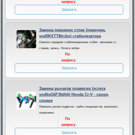
запросу
Заказать
Замена передних стоек (перечень
vnd0KXTTMrcbu) стабилизатора
Сменить передние стабилизационные стойки - механики со
стажем, запись. Оплата любая.
По
запросу
Заказать
Замена рычагов подвески (услуга
vnd6sG6F30dh6) Honda Cr-V - сроки,
скидки
Поменять рычаги подвески - найти специалистов, выполнить
оперативно.
По
запросу
Заказать