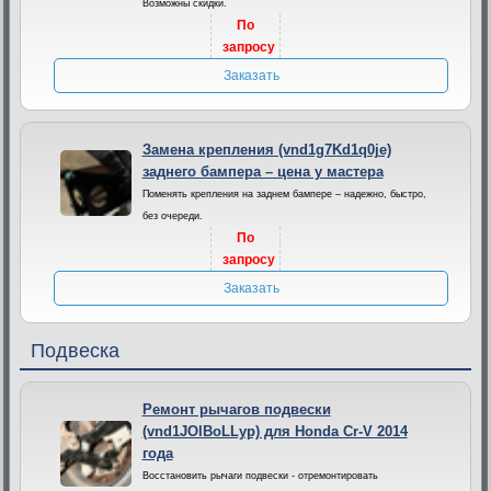
Возможны скидки.
По
запросу
Заказать
Замена крепления (vnd1g7Kd1q0je)
заднего бампера – цена у мастера
Поменять крепления на заднем бампере – надежно, быстро,
без очереди.
По
запросу
Заказать
Подвеска
Ремонт рычагов подвески
(vnd1JOlBoLLyp) для Honda Cr-V 2014
года
Восстановить рычаги подвески - отремонтировать