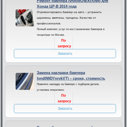
Ремонт бампера (vndydG4EKrXNN) для
Хонда ЦР-В 2014 года
Отремонтировать бампер на авто – устранить
царапины, вмятины, трещины. Качество от
профессионалов.
Полный комплекс услуг по восстановлению бамперов в
техцентрах по Москве.
По
запросу
Заказать
Замена накладки бампера
(vnd0WDYnrvkVT) – сроки, стоимость
Поменять накладку на бампере с подбором детали,
установка оперативно.
По
запросу
Заказать