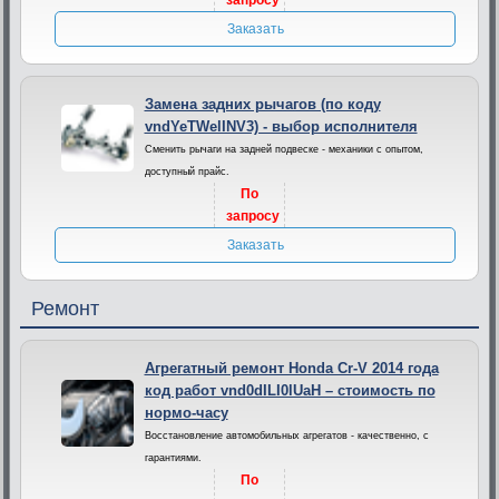
запросу
Заказать
Замена задних рычагов (по коду
vndYeTWelINV3) - выбор исполнителя
Сменить рычаги на задней подвеске - механики с опытом,
доступный прайс.
По
запросу
Заказать
Ремонт
Агрегатный ремонт Honda Cr-V 2014 года
код работ vnd0dILI0lUaH – стоимость по
нормо-часу
Восстановление автомобильных агрегатов - качественно, с
гарантиями.
По