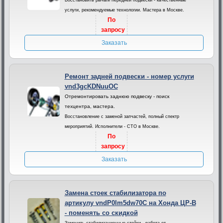
Восстановить рычаги передней подвески - качественные
услуги, рекомендуемые технологии. Мастера в Москве.
По
запросу
Заказать
Ремонт задней подвески - номер услуги
vnd3gcKDNuuOC
Отремонтировать заднюю подвеску - поиск
техцентра, мастера.
Восстановление с заменой запчастей, полный спектр
мероприятий. Исполнители - СТО в Москве.
По
запросу
Заказать
Замена стоек стабилизатора по
артикулу vndP0lm5dw70C на Хонда ЦР-В
- поменять со скидкой