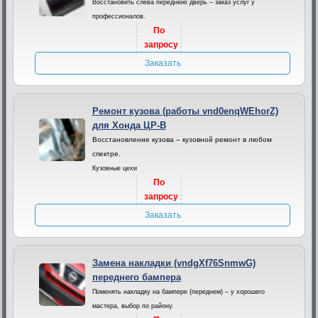
Восстановить слева переднюю дверь – заказ услуг у
профессионалов.
По
запросу
Заказать
Ремонт кузова (работы vnd0enqWEhorZ)
для Хонда ЦР-В
Восстановление кузова – кузовной ремонт в любом
спектре.
Кузовные цехи
По
запросу
Заказать
Замена накладки (vndgXf76SnmwG)
переднего бампера
Поменять накладку на бампере (переднем) – у хорошего
мастера, выбор по району.