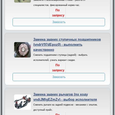
Заменить стабилизационные стойки - работа от
специалистов, фиксированный нормо-час.
По
запросу
Заказать
Замена задних ступичных подшипников
(vndrV97dEpoz0) - выполнить
качественно
Сменить подшипники ступицы (задней) - выбрать
исполнителей, узнать вариант скидки.
По
запросу
Заказать
Замена задних рычагов (по коду
vndiJMlgEZmZy) - выбор исполнителя
Сменить рычаги на задней подвеске - механики с опытом,
доступный прайс.