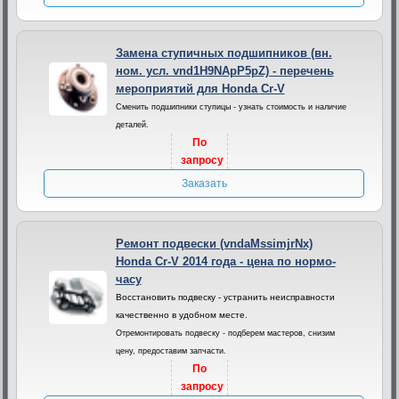
Замена ступичных подшипников (вн.
ном. усл. vnd1H9NApP5pZ) - перечень
мероприятий для Honda Cr-V
Сменить подшипники ступицы - узнать стоимость и наличие
деталей.
По
запросу
Заказать
Ремонт подвески (vndaMssimjrNx)
Honda Cr-V 2014 года - цена по нормо-
часу
Восстановить подвеску - устранить неисправности
качественно в удобном месте.
Отремонтировать подвеску - подберем мастеров, снизим
цену, предоставим запчасти.
По
запросу