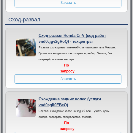
Заказать
Сход-развал
Сход-развал Honda Cr-V (код работ
vnd0cjgv2gRoQ) - техцентры
Развал схождение автомобиля - выполнить в Москве.
Провести сход-развал - автосервисы, выбор. Запись, без
очередей, опытные мастера.
По
запросу
Заказать
Схождение задних колес (услуги
vnd0sgIi0EBeO)
Сделать схождение колес на задней оси – узнать цены,
скидки, подобрать специалистов. Москва.
По
запросу