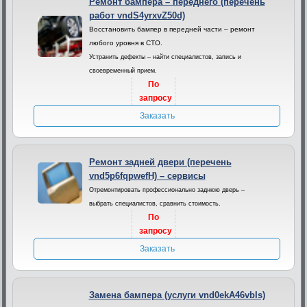
Ремонт бампера – переднего (перечень
работ vndS4yrxvZ50d)
Восстановить бампер в передней части – ремонт
любого уровня в СТО.
Устранить дефекты – найти специалистов, запись и
своевременный прием.
По
запросу
Заказать
Ремонт задней двери (перечень
vnd5p6fqpwefH) – сервисы
Отремонтировать профессионально заднюю дверь –
выбрать специалистов, сравнить стоимость.
По
запросу
Заказать
Замена бампера (услуги vnd0ekA46vbIs)