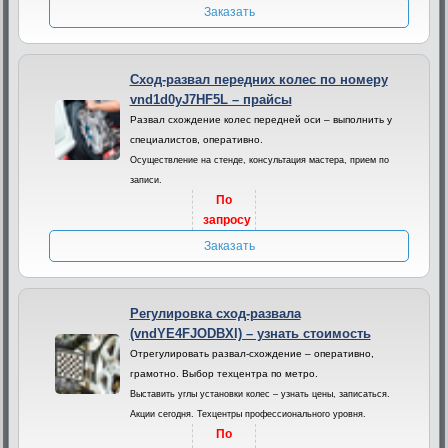
Заказать
Сход-развал передних колес по номеру
vnd1d0yJ7HF5L – прайсы
Развал схождение колес передней оси – выполнить у
специалистов, оперативно.
Осуществление на стенде, консультация мастера, прием по
записи.
По
запросу
Заказать
Регулировка сход-развала
(vndYE4FJODBXl) – узнать стоимость
Отрегулировать развал-схождение – оперативно,
грамотно. Выбор техцентра по метро.
Выставить углы установки колес – узнать цены, записаться.
Акции сегодня. Техцентры профессионального уровня.
По