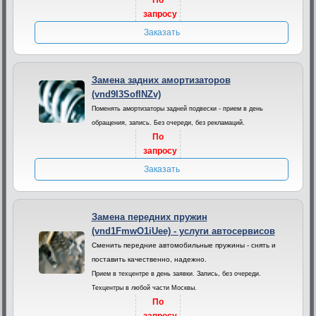
По
запросу
Заказать
Замена задних амортизаторов
(vnd9I3SoflNZv)
Поменять амортизаторы задней подвески - прием в день
обращения, запись. Без очереди, без рекламаций.
По
запросу
Заказать
Замена передних пружин
(vnd1FmwO1iUee) - услуги автосервисов
Сменить передние автомобильные пружины - снять и
поставить качественно, надежно.
Прием в техцентре в день заявки. Запись, без очереди.
Техцентры в любой части Москвы.
По