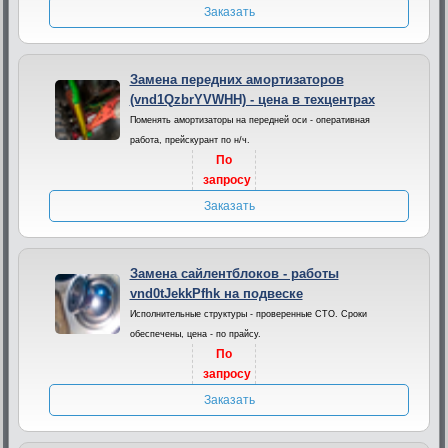
Заказать
Замена передних амортизаторов
(vnd1QzbrYVWHH) - цена в техцентрах
Поменять амортизаторы на передней оси - оперативная
работа, прейскурант по н/ч.
По
запросу
Заказать
Замена сайлентблоков - работы
vnd0tJekkPfhk на подвеске
Исполнительные структуры - проверенные СТО. Сроки
обеспечены, цена - по прайсу.
По
запросу
Заказать