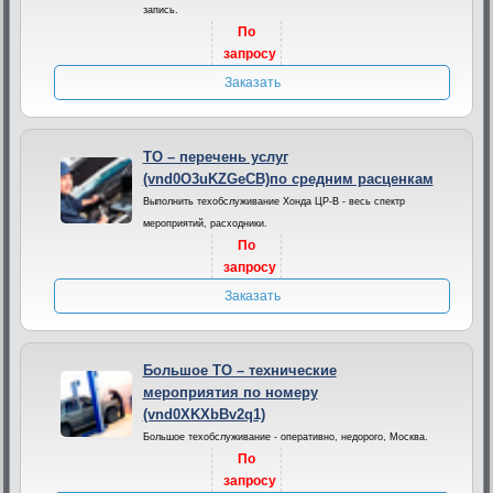
запись.
По
запросу
Заказать
ТО – перечень услуг
(vnd0O3uKZGeCB)по средним расценкам
Выполнить техобслуживание Хонда ЦР-В - весь спектр
мероприятий, расходники.
По
запросу
Заказать
Большое ТО – технические
мероприятия по номеру
(vnd0XKXbBv2q1)
Большое техобслуживание - оперативно, недорого, Москва.
По
запросу