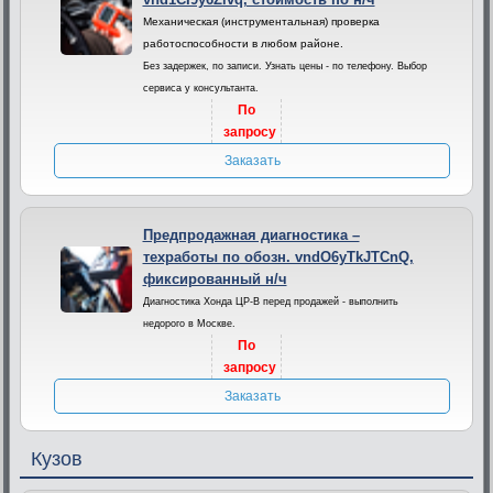
Механическая (инструментальная) проверка
работоспособности в любом районе.
Без задержек, по записи. Узнать цены - по телефону. Выбор
сервиса у консультанта.
По
запросу
Заказать
Предпродажная диагностика –
техработы по обозн. vndO6yTkJTCnQ,
фиксированный н/ч
Диагностика Хонда ЦР-В перед продажей - выполнить
недорого в Москве.
По
запросу
Заказать
Кузов