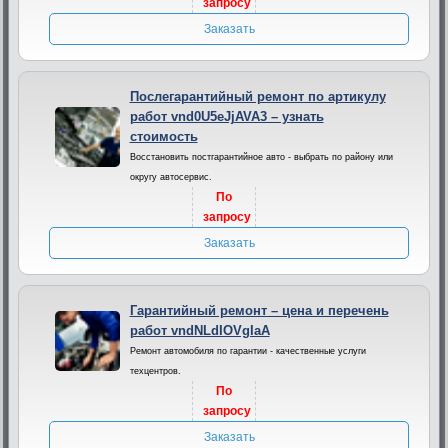
запросу
Заказать
Послегарантийный ремонт по артикулу
работ vnd0U5eJjAVA3 – узнать
стоимость
Восстановить постгарантийное авто - выбрать по району или
округу автосервис.
По
запросу
Заказать
Гарантийный ремонт – цена и перечень
работ vndNLdIOVgIaA
Ремонт автомобиля по гарантии - качественные услуги
техцентров.
По
запросу
Заказать