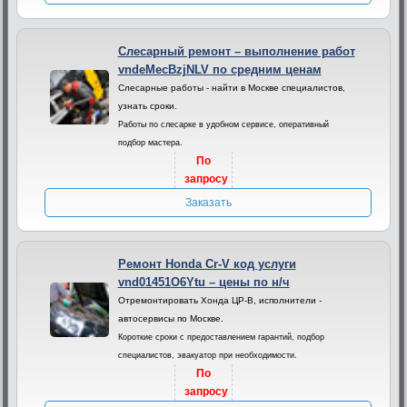
Слесарный ремонт – выполнение работ
vndeMecBzjNLV по средним ценам
Слесарные работы - найти в Москве специалистов,
узнать сроки.
Работы по слесарке в удобном сервисе, оперативный
подбор мастера.
По
запросу
Заказать
Ремонт Honda Cr-V код услуги
vnd01451O6Ytu – цены по н/ч
Отремонтировать Хонда ЦР-В, исполнители -
автосервисы по Москве.
Короткие сроки с предоставлением гарантий, подбор
специалистов, эвакуатор при необходимости.
По
запросу