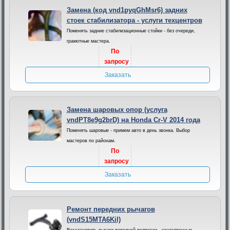
Замена (код vnd1pyqGhMsr6) задних
стоек стабилизатора - услуги техцентров
Поменять задние стабилизационные стойки - без очереди,
грамотные мастера.
По
запросу
Заказать
Замена шаровых опор (услуга
vndPT8e9g2brD) на Honda Cr-V 2014 года
Поменять шаровые - примем авто в день звонка. Выбор
мастеров по районам.
По
запросу
Заказать
Ремонт передних рычагов
(vndS15MTA6Kil)