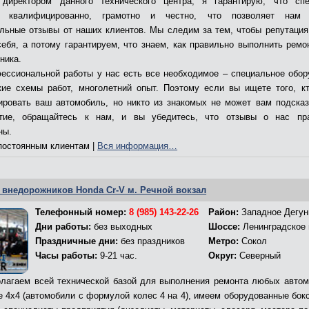
директором данного технического центра, я гарантирую, что сп
т квалифицированно, грамотно и честно, что позволяет нам 
льные отзывы от наших клиентов. Мы следим за тем, чтобы репутация
себя, а потому гарантируем, что знаем, как правильно выполнить ремо
ника.
ессиональной работы у нас есть все необходимое – специальное обор
кие схемы работ, многолетний опыт. Поэтому если вы ищете того, к
ировать ваш автомобиль, но никто из знакомых не может вам подсказ
ятие, обращайтесь к нам, и вы убедитесь, что отзывы о нас пр
ны.
остоянным клиентам |
Вся информация…
 внедорожников Honda Cr-V м. Речной вокзал
Телефонный номер:
8 (985) 143-22-26
Район:
Западное Дегун
Дни работы:
без выходных
Шоссе:
Ленинградское
Праздничные дни:
без праздников
Метро:
Сокол
Часы работы:
9-21 час.
Округ:
Северный
лагаем всей технической базой для выполнения ремонта любых автом
е 4х4 (автомобили с формулой колес 4 на 4), имеем оборудованные бокс