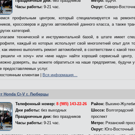
Праздничные дни:
без праздников
Метро:
ВДНХ
Часы работы:
9-21 час.
Округ:
Северо-Восточн
емся профильным центром, который специализируется на ремонт
ников, кроссоверов и других автомобилей данного класса, а также тра
ругих категорий.
лагаем технической и инструментальной базой, в штате имеет спе
профиля, каждый из которых использует свой многолетний опыт для то
 как именно выполнять ремонт автомобилей, в соответствии с какой тех
решили «я хочу» или «мне надо» найти хороший сервисный центр,
 можно доверять, вы можете обратиться на наше предприятие, будучи 
ве предоставляемых услуг.
остоянным клиентам |
Вся информация…
т Honda Cr-V г. Люберцы
Телефонный номер:
8 (985) 143-22-26
Район:
Выхино-Жулеби
Дни работы:
без выходных
Шоссе:
Волгоградский
Праздничные дни:
без праздников
проспект
Часы работы:
9-21 час.
Метро:
Рязанский прос
Округ:
Юго-Восточный