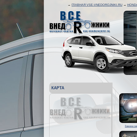
→
ГЛАВНАЯ VSE-VNEDOROJNIKI.RU
→
HONDA
КАРТА
Замена са