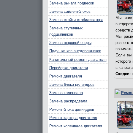
Замена рычага подвески
Замена сайлентблоков
Мы явля
Замена стойки стабилизатора
внедорож
Замена ступичных
средств д
подшипников
Мы распо
Замена шаровой опоры
разного 
понимать,
Подушки кпп внедорожников
Если вы 
Капитальный ремонт двигателя
которого
в качест
Переборка двигателя
Скидки:
п
Ремонт двигателя
Замена блока цилиндров
Замена коленвала
Ремон
Замена распредвала
Ремонт блока цилиндров
Ремонт картера двигателя
Ремонт коленвала двигателя