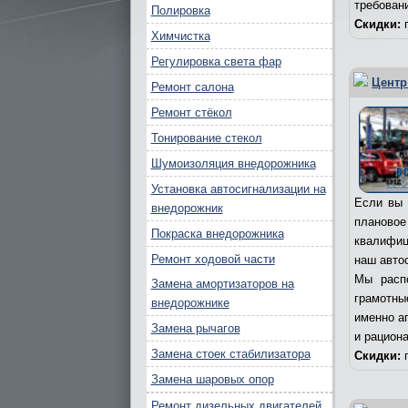
требован
Полировка
Скидки:
п
Химчистка
Регулировка света фар
Центр
Ремонт салона
Ремонт стёкол
Тонирование стекол
Шумоизоляция внедорожника
Установка автосигнализации на
Если вы 
внедорожник
плановое
Покраска внедорожника
квалифиц
Ремонт ходовой части
наш авто
Мы расп
Замена амортизаторов на
грамотны
внедорожнике
именно а
Замена рычагов
и рацион
Замена стоек стабилизатора
Скидки:
п
Замена шаровых опор
Ремонт дизельных двигателей