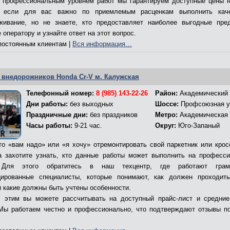
 профессиональным уровнем работ мы гарантируем доступные цены н
, если для вас важно по приемлемым расценкам выполнить каче
живание, но не знаете, кто предоставляет наиболее выгодные пре
 оператору и узнайте ответ на этот вопрос.
остоянным клиентам |
Вся информация…
 внедорожников Honda Cr-V м. Калужская
Телефонный номер:
8 (985) 143-22-26
Район:
Академический
Дни работы:
без выходных
Шоссе:
Профсоюзная у
Праздничные дни:
без праздников
Метро:
Академическая
Часы работы:
9-21 час.
Округ:
Юго-Запаный
то «вам надо» или «я хочу» отремонтировать свой паркетник или крос
а захотите узнать, кто данные работы может выполнить на професс
 Для этого обратитесь в наш техцентр, где работают гра
ированные специалисты, которые понимают, как должен проходит
и какие должны быть учтены особенности.
 этим вы можете рассчитывать на доступный прайс-лист и средни
Мы работаем честно и профессионально, что подтверждают отзывы п
.