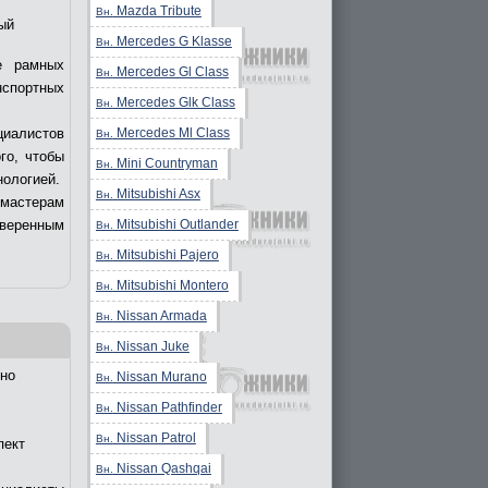
Mazda Tribute
Вн.
ый
Mercedes G Klasse
Вн.
е рамных
Mercedes Gl Class
Вн.
нспортных
Mercedes Glk Class
Вн.
Mercedes Ml Class
циалистов
Вн.
го, чтобы
Mini Countryman
Вн.
нологией.
Mitsubishi Asx
Вн.
 мастерам
Mitsubishi Outlander
уверенным
Вн.
Mitsubishi Pajero
Вн.
Mitsubishi Montero
Вн.
Nissan Armada
Вн.
Nissan Juke
Вн.
но
Nissan Murano
Вн.
Nissan Pathfinder
Вн.
Nissan Patrol
Вн.
пект
Nissan Qashqai
Вн.