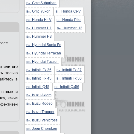
Gmc Suburban
Вн.
Gmc Yukon
Honda Cr-V
Вн.
Вн.
Honda Hr-V
Honda Pilot
Вн.
Вн.
Hummer H1
Hummer H2
Вн.
Вн.
Hummer H3
Вн.
оссе
Hyundai Santa Fe
Вн.
Hyundai Terracan
Вн.
Hyundai Tucson
Вн.
я или его
Infiniti Fx 35
Infiniti Fx 37
Вн.
Вн.
ть только
Infiniti Fx 45
Infiniti Fx 50
Вн.
Вн.
щайтесь в
Infiniti Q45
Infiniti Qx56
Вн.
Вн.
пытные и
Isuzu Axiom
Вн.
ка, какие
Isuzu Rodeo
Вн.
ффективен
Isuzu Trooper
Вн.
Isuzu Vehicross
Вн.
Jeep Cherokee
Вн.