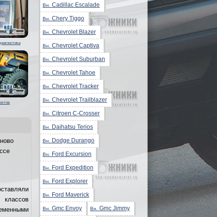
Cadillac Escalade
Вн.
Chery Tiggo
Вн.
Chevrolet Blazer
Вн.
диагностика
Chevrolet Captiva
Вн.
Chevrolet Suburban
Вн.
Chevrolet Tahoe
Вн.
Chevrolet Tracker
Вн.
Chevrolet Trailblazer
Вн.
остов
Citroen C-Crosser
Вн.
Daihatsu Terios
Вн.
Dodge Durango
ново
Вн.
ссе
Ford Excursion
Вн.
Ford Expedition
Вн.
Ford Explorer
Вн.
оставляли
Ford Maverick
Вн.
 классов
Gmc Envoy
Gmc Jimmy
Вн.
Вн.
еменными