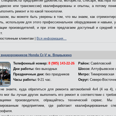
, специалисты предприятия (дизелисты, мотористы, слесаря, мастера по
двеске или трансмиссии) квалифицированы и опытны, а потому пони
ыполнять ремонт и по какой технологии.
разом, вы можете быть уверены в том, что мы знаем, как отремонтир
ль, используем для этого профессиональное оборудование и навыки, 
ации производителей, и при этом предлагаем доступный и средний 
т.
остоянным клиентам |
Вся информация…
 внедорожников Honda Cr-V м. Владыкино
Телефонный номер:
8 (985) 143-22-26
Район:
Савёловский
Дни работы:
без выходных
Шоссе:
Алтуфьевское 
Праздничные дни:
без праздников
Метро:
Тимирязевская
Часы работы:
9-21 час.
Округ:
Северо-Восточн
не знаете, куда обратиться для ремонта автомобилей 4х4 (4 на 4), 
кто мог бы лучше других выполнить его ремонт в соответствии с требо
дациями производителя, обращайтесь технический сервис. Мы 
изированным предприятием, где работают квалифицированные спе
профиля.