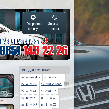
Отправить
Заказать
заявку
звонок
ВНЕДОРОЖНИКИ:
Acura Mdx
Acura Rdx
Вн.
Вн.
Audi Q3
Audi Allroad
Вн.
Вн.
Audi Q5
Audi Q7
Вн.
Вн.
Bmw X1
Bmw X3
Вн.
Вн.
стекол
Bmw X5
Bmw X6
Вн.
Вн.