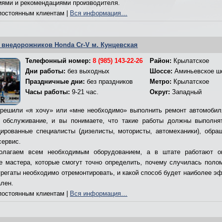
иями и рекомендациями производителя.
остоянным клиентам |
Вся информация…
 внедорожников Honda Cr-V м. Кунцевская
Телефонный номер:
8 (985) 143-22-26
Район:
Крылатское
Дни работы:
без выходных
Шоссе:
Аминьевское ш
Праздничные дни:
без праздников
Метро:
Крылатское
Часы работы:
9-21 час.
Округ:
Западный
решили «я хочу» или «мне необходимо» выполнить ремонт автомобил
 обслуживание, и вы понимаете, что такие работы должны выполня
ированные специалисты (дизелисты, мотористы, автомеханики), обра
сервис.
олагаем всем необходимым оборудованием, а в штате работают о
е мастера, которые смогут точно определить, почему случилась полом
грегаты необходимо отремонтировать, и какой способ будет наиболее э
ален.
остоянным клиентам |
Вся информация…