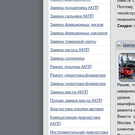
Вместе с
Поэтому
Замена подшипника АКПП
техобслу
Замена сальника АКПП
позвоните
Замена фрикционных дисков
Скидки:
п
Замена фрикционных накладок
Замена тормозной ленты
Центр
Замена насоса АКПП
Замена соленоида
Ремонт поддона АКПП
Ремонт гидротрансформатора
Замена гидротрансформатора
Решив, ч
наверняк
Замена масла АКПП
уровне.
Полная замена масла АКПП
квалифиц
Диагностика коробки-автомат
ремонта 
Вместе с
Компьютерная диагностика
Москве. 
АКПП
клиентов
Инструментальная диагностика