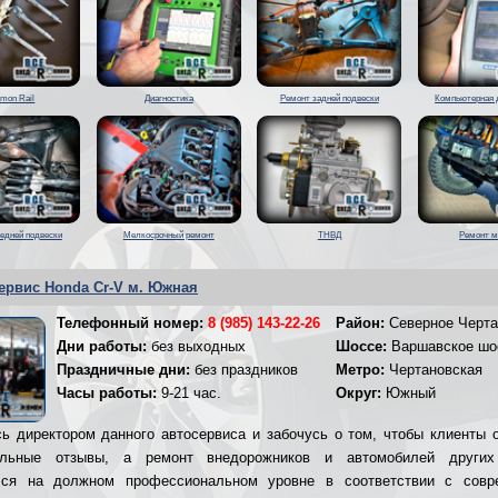
mon Rail
Диагностика
Ремонт задней подвески
Компьютерная 
едней подвески
Мелкосрочный ремонт
ТНВД
Ремонт м
ервис Honda Cr-V м. Южная
Телефонный номер:
8 (985) 143-22-26
Район:
Северное Черта
Дни работы:
без выходных
Шоссе:
Варшавское шо
Праздничные дни:
без праздников
Метро:
Чертановская
Часы работы:
9-21 час.
Округ:
Южный
ь директором данного автосервиса и забочусь о том, чтобы клиенты 
ельные отзывы, а ремонт внедорожников и автомобилей других
лся на должном профессиональном уровне в соответствии с совр