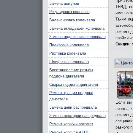
При этом
Замена шатунов
ТНВД, по
Регулировка клапанов
именно в
Таким об
Балансировка коленвала
автомоби
Замена вкладышей коленвала
рекоменд
Замена подшипника коленвала
прайс-лис
Скидки:
п
Полировка коленвала
Рихтовка коленвала
Шлифовка коленвала
Центр
Восстановление резьбы
поддона двигателя
Сварка поддона двигателя
Ремонт трещин поддона
двигателя
Если вы 
Замена цепи распредвала
понять, 
рекомен
Замена шестерни распредвала
специал
Ремонт коробки-автомат
разного 
Ремонт корпуса АКПП