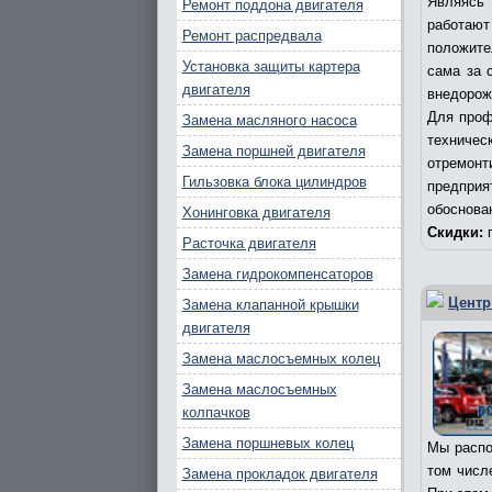
Являясь 
Ремонт поддона двигателя
работаю
Ремонт распредвала
положите
Установка защиты картера
сама за 
двигателя
внедорож
Для проф
Замена масляного насоса
техничес
Замена поршней двигателя
отремонт
Гильзовка блока цилиндров
предпри
обоснова
Хонинговка двигателя
Скидки:
п
Расточка двигателя
Замена гидрокомпенсаторов
Центр
Замена клапанной крышки
двигателя
Замена маслосъемных колец
Замена маслосъемных
колпачков
Замена поршневых колец
Мы распо
том числ
Замена прокладок двигателя