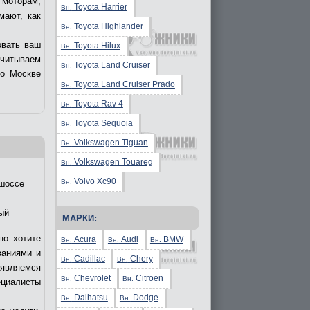
 моторам,
Toyota Harrier
Вн.
мают, как
Toyota Highlander
Вн.
овать ваш
Toyota Hilux
Вн.
учитываем
Toyota Land Cruiser
Вн.
по Москве
Toyota Land Cruiser Prado
Вн.
Toyota Rav 4
Вн.
Toyota Sequoia
Вн.
Volkswagen Tiguan
Вн.
Volkswagen Touareg
Вн.
Volvo Xc90
Вн.
шоссе
ый
МАРКИ:
но хотите
Acura
Audi
BMW
Вн.
Вн.
Вн.
ваниями и
Cadillac
Chery
Вн.
Вн.
являемся
Chevrolet
Citroen
Вн.
Вн.
циалисты
Daihatsu
Dodge
Вн.
Вн.