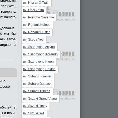
ециалисты
Nissan X-Trail
Вн.
получать
Opel Zafira
Вн.
 говорила
нт вашего
Porsche Cayenne
Вн.
Renault Koleos
Вн.
удование,
Renault Duster
Вн.
то мог бы
ать такое
Skoda Yeti
Вн.
авдивы и
Ssangyong Actyon
Вн.
Ssangyong Korando
Вн.
Ssangyong Kyron
Вн.
Ssangyong Rexton
Вн.
Subaru Forester
Вн.
ино
Subaru Outback
Вн.
 шоссе
Subaru Tribeca
Вн.
Suzuki Grand Vitara
Вн.
Suzuki Jimny
Вн.
обилей, в
ы и цехи.
Suzuki Sx4
Вн.