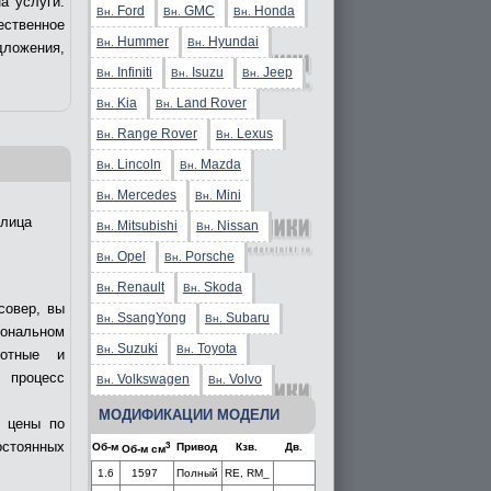
а услуги.
Ford
GMC
Honda
Вн.
Вн.
Вн.
ственное
Hummer
Hyundai
Вн.
Вн.
дложения,
Infiniti
Isuzu
Jeep
Вн.
Вн.
Вн.
Kia
Land Rover
Вн.
Вн.
Range Rover
Lexus
Вн.
Вн.
Lincoln
Mazda
Вн.
Вн.
Mercedes
Mini
Вн.
Вн.
лица
Mitsubishi
Nissan
Вн.
Вн.
Opel
Porsche
Вн.
Вн.
Renault
Skoda
Вн.
Вн.
совер, вы
SsangYong
Subaru
Вн.
Вн.
иональном
Suzuki
Toyota
Вн.
Вн.
мотные и
ь процесс
Volkswagen
Volvo
Вн.
Вн.
МОДИФИКАЦИИ МОДЕЛИ
е цены по
остоянных
3
Об-м
Привод
Кзв.
Дв.
Об-м см
1.6
1597
Полный
RE, RM_