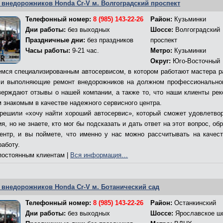
 внедорожников Honda Cr-V м. Волгоградский проспект
Телефонный номер:
8 (985) 143-22-26
Район:
Кузьминки
Дни работы:
без выходных
Шоссе:
Волгоградский
Праздничные дни:
без праздников
проспект
Часы работы:
9-21 час.
Метро:
Кузьминки
Округ:
Юго-Восточный
мся специализированным автосервисом, в котором работают мастера р
и выполняющие ремонт внедорожников на должном профессионально
верждают отзывы о нашей компании, а также то, что наши клиенты ре
м знакомым в качестве надежного сервисного центра.
решили «хочу найти хороший автосервис», который сможет удовлетво
я, но не знаете, кто мог бы подсказать и дать ответ на этот вопрос, об
ентр, и вы поймете, что именно у нас можно рассчитывать на качес
работу.
остоянным клиентам |
Вся информация…
 внедорожников Honda Cr-V м. Ботанический сад
Телефонный номер:
8 (985) 143-22-26
Район:
Останкинский
Дни работы:
без выходных
Шоссе:
Ярославское ш