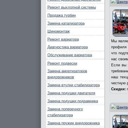
Центр
Ремонт выхлопной системы
Продажа турбин
Замена катализатора
Шиномонтаж
Ремонт вариатора
Мы являе
Диагностика вариатора
профиля 
что подт
Обслуживание вариатора
нас свои
Ремонт подвески
Если вы 
Замена амортизаторов
требовани
внедорожников
наш техц
честную 
Замена втулки стабилизатора
Скидки:
п
Замена подушки двигателя
Замена подушки подрамника
Центр
Замена поперечного
стабилизатора
Замена пружин внедорожника