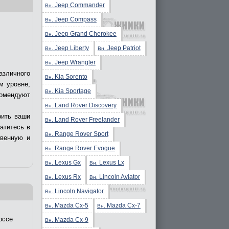
Jeep Commander
Вн.
Jeep Compass
Вн.
Jeep Grand Cherokee
Вн.
Jeep Liberty
Jeep Patriot
Вн.
Вн.
Jeep Wrangler
Вн.
азличного
Kia Sorento
Вн.
м уровне,
Kia Sportage
Вн.
комендуют
Land Rover Discovery
Вн.
рить ваши
Land Rover Freelander
Вн.
ратитесь в
Range Rover Sport
Вн.
твенную и
Range Rover Evogue
Вн.
Lexus Gx
Lexus Lx
Вн.
Вн.
Lexus Rx
Lincoln Aviator
Вн.
Вн.
Lincoln Navigator
Вн.
Mazda Cx-5
Mazda Cx-7
Вн.
Вн.
оссе
Mazda Cx-9
Вн.