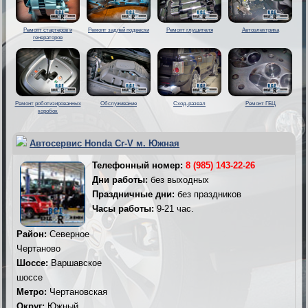
Ремонт стартеров и
Ремонт задней подвески
Ремонт глушителя
Автоэлектрика
генераторов
Ремонт роботизированных
Обслуживание
Сход-развал
Ремонт ГБЦ
коробок
Автосервис Honda Cr-V м. Южная
Телефонный номер:
8 (985) 143-22-26
Дни работы:
без выходных
Праздничные дни:
без праздников
Часы работы:
9-21 час.
Район:
Северное
Чертаново
Шоссе:
Варшавское
шоссе
Метро:
Чертановская
Округ:
Южный