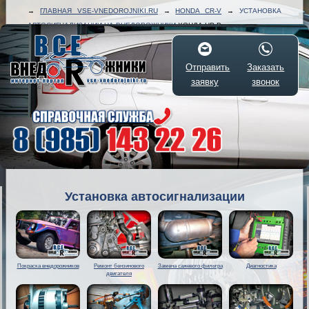
→
ГЛАВНАЯ VSE-VNEDOROJNIKI.RU
→
HONDA CR-V
→
УСТАНОВКА
АВТОСИГНАЛИЗАЦИИ НА ВНЕДОРОЖНИКИ
ХОНДА ЦР-В
Отправить
Заказать
заявку
звонок
Установка автосигнализации
Покраска внедорожников
Ремонт бензинового
Замена сажевого фильтра
Диагностика
двигателя