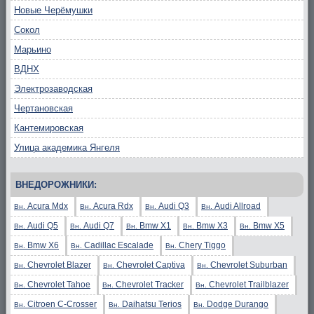
Новые Черёмушки
Сокол
Марьино
ВДНХ
Электрозаводская
Чертановская
Кантемировская
Улица академика Янгеля
ВНЕДОРОЖНИКИ:
Acura Mdx
Acura Rdx
Audi Q3
Audi Allroad
Вн.
Вн.
Вн.
Вн.
Audi Q5
Audi Q7
Bmw X1
Bmw X3
Bmw X5
Вн.
Вн.
Вн.
Вн.
Вн.
Bmw X6
Cadillac Escalade
Chery Tiggo
Вн.
Вн.
Вн.
Chevrolet Blazer
Chevrolet Captiva
Chevrolet Suburban
Вн.
Вн.
Вн.
Chevrolet Tahoe
Chevrolet Tracker
Chevrolet Trailblazer
Вн.
Вн.
Вн.
Citroen C-Crosser
Daihatsu Terios
Dodge Durango
Вн.
Вн.
Вн.