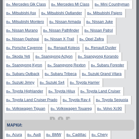
Mercedes Glk Class
Mercedes Ml Class
Mini Countryman
Вн.
Вн.
Вн.
Mitsubishi Asx
Mitsubishi Outlander
Mitsubishi Pajero
Вн.
Вн.
Вн.
Mitsubishi Montero
Nissan Armada
Nissan Juke
Вн.
Вн.
Вн.
Nissan Murano
Nissan Pathfinder
Nissan Patrol
Вн.
Вн.
Вн.
Nissan Qashqai
Nissan X-Trail
Opel Zafira
Вн.
Вн.
Вн.
Porsche Cayenne
Renault Koleos
Renault Duster
Вн.
Вн.
Вн.
Skoda Yeti
Ssangyong Actyon
Ssangyong Korando
Вн.
Вн.
Вн.
Ssangyong Kyron
Ssangyong Rexton
Subaru Forester
Вн.
Вн.
Вн.
Subaru Outback
Subaru Tribeca
Suzuki Grand Vitara
Вн.
Вн.
Вн.
Suzuki Jimny
Suzuki Sx4
Toyota Harrier
Вн.
Вн.
Вн.
Toyota Highlander
Toyota Hilux
Toyota Land Cruiser
Вн.
Вн.
Вн.
Toyota Land Cruiser Prado
Toyota Rav 4
Toyota Sequoia
Вн.
Вн.
Вн.
Volkswagen Tiguan
Volkswagen Touareg
Volvo Xc90
Вн.
Вн.
Вн.
МАРКИ:
Acura
Audi
BMW
Cadillac
Chery
Вн.
Вн.
Вн.
Вн.
Вн.