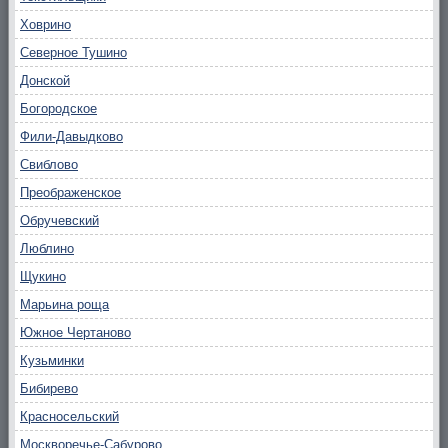
Ховрино
Северное Тушино
Донской
Богородское
Фили-Давыдково
Свиблово
Преображенское
Обручевский
Люблино
Щукино
Марьина роща
Южное Чертаново
Кузьминки
Бибирево
Красносельский
Москворечье-Сабурово