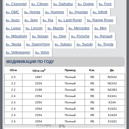
Chevrolet
Citroen
Daihatsu
Dodge
Ford
Вн.
Вн.
Вн.
Вн.
Вн.
GMC
Honda
Hummer
Hyundai
Infiniti
Вн.
Вн.
Вн.
Вн.
Вн.
Isuzu
Jeep
Kia
Land Rover
Range Rover
Вн.
Вн.
Вн.
Вн.
Вн.
Lexus
Lincoln
Mazda
Mercedes
Mini
Вн.
Вн.
Вн.
Вн.
Вн.
Mitsubishi
Nissan
Opel
Porsche
Renault
Вн.
Вн.
Вн.
Вн.
Вн.
Skoda
SsangYong
Subaru
Suzuki
Toyota
Вн.
Вн.
Вн.
Вн.
Вн.
Volkswagen
Volvo
Вн.
Вн.
МОДИФИКАЦИИ ПО ГОДУ
3
Об-м
Привод
Кзв.
Дв.
Об-м см
2.0
1997
Полный
RE
R20A2
2.2
2204
Полный
RE
N22A2
2.2
2199
Полный
RE
N22B3
2.4
2354
Полный
RE
K24A1
2.4
2354
Полный
RE
K24A
2.4
2354
Полный
RE
K24Z1
2.4
2354
Полный
RE
K24Z4
2.4
2354
Полный
RE
K24Z1