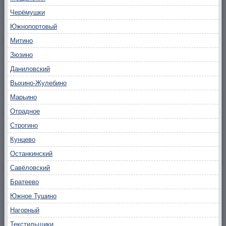
Черёмушки
Южнопортовый
Митино
Зюзино
Даниловский
Выхино-Жулебино
Марьино
Отрадное
Строгино
Кунцево
Останкинский
Савёловский
Братеево
Южное Тушино
Нагорный
Текстильщики