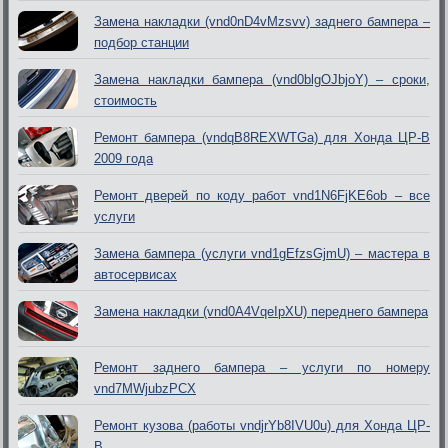
Замена накладки (vnd0nD4vMzsvv) заднего бампера –
подбор станции
Замена накладки бампера (vnd0blgOJbjoY) – сроки,
стоимость
Ремонт бампера (vndqB8REXWTGa) для Хонда ЦР-В
2009 года
Ремонт дверей по коду работ vnd1N6FjKE6ob – все
услуги
Замена бампера (услуги vnd1gEfzsGjmU) – мастера в
автосервисах
Замена накладки (vnd0A4VqeIpXU) переднего бампера
Ремонт заднего бампера – услуги по номеру
vnd7MWjubzPCX
Ремонт кузова (работы vndjrYb8IVU0u) для Хонда ЦР-
В