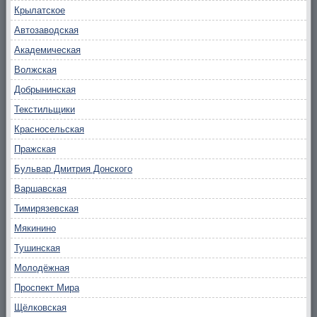
Крылатское
Автозаводская
Академическая
Волжская
Добрынинская
Текстильщики
Красносельская
Пражская
Бульвар Дмитрия Донского
Варшавская
Тимирязевская
Мякинино
Тушинская
Молодёжная
Проспект Мира
Щёлковская