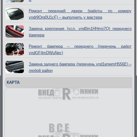
Ремонт передней двери (работы по номеру
vndr9Orq0U1cF) – выполнить у мастера
Замена крепления (усл. vnd0m1HHrmi7Q) переднего
бампера
Ремонт бампера – переднего (перечень работ
vndGF4mDWuNec)
Замена заднего бампера (перечень vnd1enwmH556E) –
любой район
КАРТА