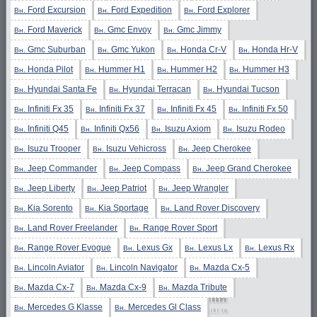
Ford Excursion
Ford Expedition
Ford Explorer
Вн.
Вн.
Вн.
Ford Maverick
Gmc Envoy
Gmc Jimmy
Вн.
Вн.
Вн.
Gmc Suburban
Gmc Yukon
Honda Cr-V
Honda Hr-V
Вн.
Вн.
Вн.
Вн.
Honda Pilot
Hummer H1
Hummer H2
Hummer H3
Вн.
Вн.
Вн.
Вн.
Hyundai Santa Fe
Hyundai Terracan
Hyundai Tucson
Вн.
Вн.
Вн.
Infiniti Fx 35
Infiniti Fx 37
Infiniti Fx 45
Infiniti Fx 50
Вн.
Вн.
Вн.
Вн.
Infiniti Q45
Infiniti Qx56
Isuzu Axiom
Isuzu Rodeo
Вн.
Вн.
Вн.
Вн.
Isuzu Trooper
Isuzu Vehicross
Jeep Cherokee
Вн.
Вн.
Вн.
Jeep Commander
Jeep Compass
Jeep Grand Cherokee
Вн.
Вн.
Вн.
Jeep Liberty
Jeep Patriot
Jeep Wrangler
Вн.
Вн.
Вн.
Kia Sorento
Kia Sportage
Land Rover Discovery
Вн.
Вн.
Вн.
Land Rover Freelander
Range Rover Sport
Вн.
Вн.
Range Rover Evogue
Lexus Gx
Lexus Lx
Lexus Rx
Вн.
Вн.
Вн.
Вн.
Lincoln Aviator
Lincoln Navigator
Mazda Cx-5
Вн.
Вн.
Вн.
Mazda Cx-7
Mazda Cx-9
Mazda Tribute
Вн.
Вн.
Вн.
Mercedes G Klasse
Mercedes Gl Class
Вн.
Вн.