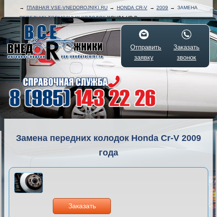
→
ГЛАВНАЯ VSE-VNEDOROJNIKI.RU
→
HONDA CR-V
→
2009
→
ЗАМЕНА
ПЕРЕДНИХ ТОРМОЗНЫХ КОЛОДОК
ХОНДА ЦР-В
Отправить
Заказать
заявку
звонок
Замена передних колодок Honda Cr-V 2009
года
Заказать