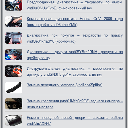
Предпродажная диагностика – техработы по обозн.
vnd0uONUwFvpE, фиксированный н/ч
Компьютерная диагностика Honda Cr-V 2009 года
(номер работ vnd06oIhelYMk)
Диагностика при покупке – техработы по прайсу
vndQe84x4adY0 (нормо-час)
Диагностика – услуги vnd05YBrz2RNH, расценки по
прейскуранту
Инструментальная диагностика – мероприятия по
артикулу vndSN3H3fgb4F, стоимость по н/ч
Замена переднего бампера (vnd1cbX5plIba)
Замена крепления (vnd0JMfp0d9G8) заднего бампера –
цена у мастера
Ремонт передней левой двери – заказать работы
vndiNlirAXN47