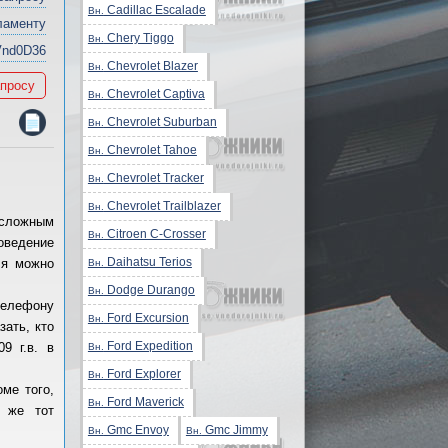
Cadillac Escalade
Вн.
ламенту
Chery Tiggo
Вн.
Vnd0D36
Chevrolet Blazer
Вн.
апросу
Chevrolet Captiva
Вн.
Chevrolet Suburban
Вн.
Chevrolet Tahoe
Вн.
Chevrolet Tracker
Вн.
Chevrolet Trailblazer
Вн.
 сложным
Citroen C-Crosser
Вн.
оведение
Daihatsu Terios
ля можно
Вн.
Dodge Durango
Вн.
телефону
Ford Excursion
Вн.
зать, кто
Ford Expedition
9 г.в. в
Вн.
Ford Explorer
Вн.
ме того,
Ford Maverick
Вн.
и же тот
Gmc Envoy
Gmc Jimmy
Вн.
Вн.