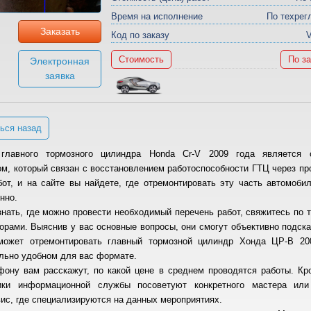
Время на исполнение
По техрег
Заказать
Код по заказу
Стоимость
По з
Электронная
заявка
ься назад
главного тормозного цилиндра Honda Cr-V 2009 года является
ом, который связан с восстановлением работоспособности ГТЦ через пр
бот, и на сайте вы найдете, где отремонтировать эту часть автомоби
нно.
знать, где можно провести необходимый перечень работ, свяжитесь по 
орами. Выяснив у вас основные вопросы, они смогут объективно подска
может отремонтировать главный тормозной цилиндр Хонда ЦР-В 200
льно удобном для вас формате.
фону вам расскажут, по какой цене в среднем проводятся работы. Кро
ики информационной службы посоветуют конкретного мастера ил
ис, где специализируются на данных мероприятиях.