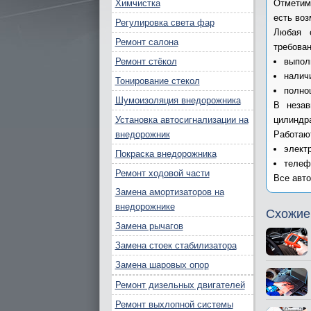
Химчистка
Отметим
есть воз
Регулировка света фар
Любая с
Ремонт салона
требова
Ремонт стёкол
выпол
налич
Тонирование стекол
полно
Шумоизоляция внедорожника
В незав
Установка автосигнализации на
цилиндра
внедорожник
Работаю
элект
Покраска внедорожника
телеф
Ремонт ходовой части
Все авто
Замена амортизаторов на
внедорожнике
Схожие
Замена рычагов
Замена стоек стабилизатора
Замена шаровых опор
Ремонт дизельных двигателей
Ремонт выхлопной системы