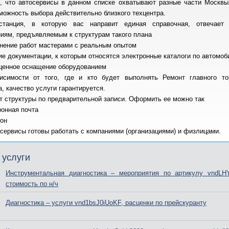
, что автосервисы в данном списке охватывают разные части Москвы,
можность выбора действительно близкого техцентра.
танция, в которую вас направит единая справочная, отвечает
ниям, предъявляемым к структурам такого плана
нение работ мастерами с реальным опытом
ие документации, к которым относятся электронные каталоги по автомо
ценное оснащение оборудованием
исимости от того, где и кто будет выполнять Ремонт главного то
, качество услуги гарантируется.
т структуры по предварительной записи. Оформить ее можно так
ронная почта
он
сервисы готовы работать с компаниями (организациями) и физлицами.
 услуги
Инструментальная диагностика – мероприятия по артикулу vndLH
стоимость по н/ч
Диагностика – услуги vnd1bsJ0iUoKF, расценки по прейскуранту