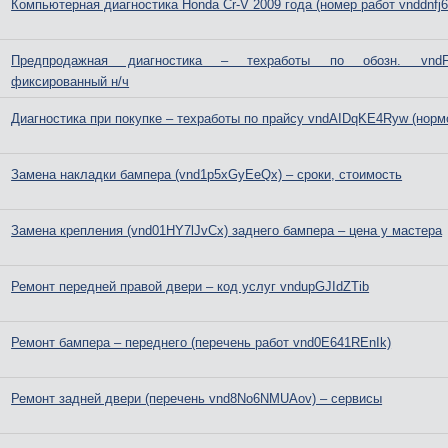
Компьютерная диагностика Honda Cr-V 2009 года (номер работ vnddnfj
Предпродажная диагностика – техработы по обозн. vndF3
фиксированный н/ч
Диагностика при покупке – техработы по прайсу vndAIDqKE4Ryw (норм
Замена накладки бампера (vnd1p5xGyEeQx) – сроки, стоимость
Замена крепления (vnd01HY7lJvCx) заднего бампера – цена у мастера
Ремонт передней правой двери – код услуг vndupGJIdZTib
Ремонт бампера – переднего (перечень работ vnd0E641REnIk)
Ремонт задней двери (перечень vnd8No6NMUAov) – сервисы