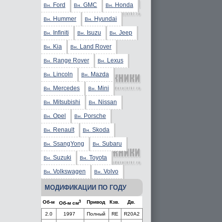
Ford
GMC
Honda
Вн.
Вн.
Вн.
Hummer
Hyundai
Вн.
Вн.
Infiniti
Isuzu
Jeep
Вн.
Вн.
Вн.
Kia
Land Rover
Вн.
Вн.
Range Rover
Lexus
Вн.
Вн.
Lincoln
Mazda
Вн.
Вн.
Mercedes
Mini
Вн.
Вн.
Mitsubishi
Nissan
Вн.
Вн.
Opel
Porsche
Вн.
Вн.
Renault
Skoda
Вн.
Вн.
SsangYong
Subaru
Вн.
Вн.
Suzuki
Toyota
Вн.
Вн.
Volkswagen
Volvo
Вн.
Вн.
МОДИФИКАЦИИ ПО ГОДУ
3
Об-м
Привод
Кзв.
Дв.
Об-м см
2.0
1997
Полный
RE
R20A2