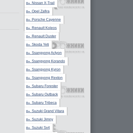
Nissan X-Trail
Вн.
Opel Zafira
Вн.
Porsche Cayenne
Вн.
Renault Koleos
Вн.
Renault Duster
Вн.
Skoda Yeti
Вн.
Ssangyong Actyon
Вн.
Ssangyong Korando
Вн.
Ssangyong Kyron
Вн.
Ssangyong Rexton
Вн.
Subaru Forester
Вн.
Subaru Outback
Вн.
Subaru Tribeca
Вн.
Suzuki Grand Vitara
Вн.
Suzuki Jimny
Вн.
Suzuki Sx4
Вн.