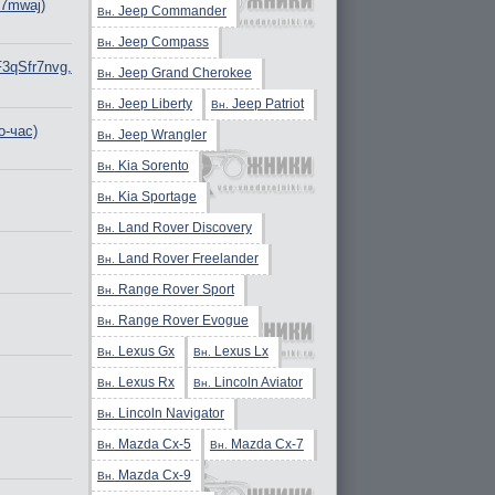
67mwaj)
Jeep Commander
Вн.
Jeep Compass
Вн.
qSfr7nvg,
Jeep Grand Cherokee
Вн.
Jeep Liberty
Jeep Patriot
Вн.
Вн.
о-час)
Jeep Wrangler
Вн.
Kia Sorento
Вн.
Kia Sportage
Вн.
Land Rover Discovery
Вн.
Land Rover Freelander
Вн.
Range Rover Sport
Вн.
Range Rover Evogue
Вн.
Lexus Gx
Lexus Lx
Вн.
Вн.
Lexus Rx
Lincoln Aviator
Вн.
Вн.
Lincoln Navigator
Вн.
Mazda Cx-5
Mazda Cx-7
Вн.
Вн.
Mazda Cx-9
Вн.