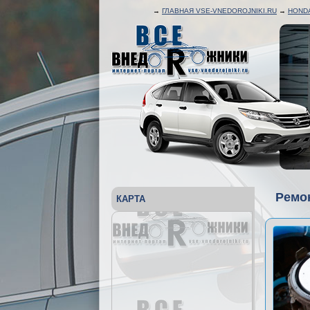
→
ГЛАВНАЯ VSE-VNEDOROJNIKI.RU
→
HONDA
Ремон
КАРТА