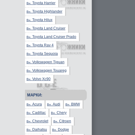
Toyota Harrier
Вн.
Toyota Highlander
Вн.
Toyota Hilux
Вн.
Toyota Land Cruiser
Вн.
Toyota Land Cruiser Prado
Вн.
Toyota Rav 4
Вн.
Toyota Sequoia
Вн.
Volkswagen Tiguan
Вн.
Volkswagen Touareg
Вн.
Volvo Xc90
Вн.
МАРКИ:
Acura
Audi
BMW
Вн.
Вн.
Вн.
Cadillac
Chery
Вн.
Вн.
Chevrolet
Citroen
Вн.
Вн.
Daihatsu
Dodge
Вн.
Вн.