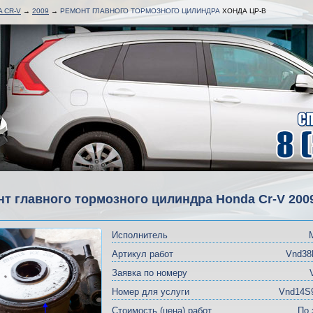
 CR-V
→
2009
→
РЕМОНТ ГЛАВНОГО ТОРМОЗНОГО ЦИЛИНДРА
ХОНДА ЦР-В
т главного тормозного цилиндра Honda Cr-V 200
Исполнитель
Артикул работ
Vnd38
Заявка по номеру
Номер для услуги
Vnd14S
Стоимость (цена) работ
По 