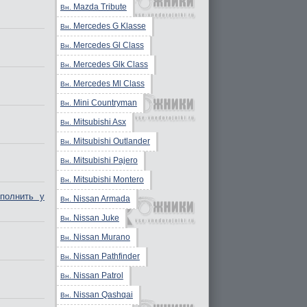
Mazda Tribute
Вн.
Mercedes G Klasse
Вн.
Mercedes Gl Class
Вн.
Mercedes Glk Class
Вн.
Mercedes Ml Class
Вн.
Mini Countryman
Вн.
Mitsubishi Asx
Вн.
Mitsubishi Outlander
Вн.
Mitsubishi Pajero
Вн.
Mitsubishi Montero
Вн.
полнить у
Nissan Armada
Вн.
Nissan Juke
Вн.
Nissan Murano
Вн.
Nissan Pathfinder
Вн.
Nissan Patrol
Вн.
Nissan Qashqai
Вн.