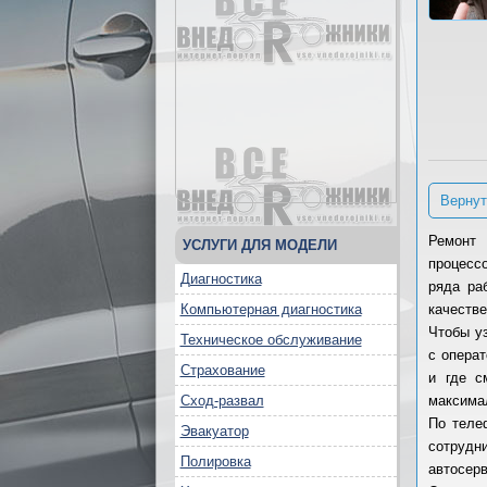
Вернут
Ремонт 
УСЛУГИ ДЛЯ МОДЕЛИ
процесс
Диагностика
ряда ра
Компьютерная диагностика
качестве
Чтобы у
Техническое обслуживание
с операт
Страхование
и где с
Сход-развал
максима
По теле
Эвакуатор
сотрудн
Полировка
автосерв