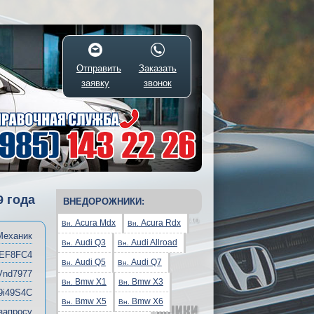
Отправить
Заказать
заявку
звонок
9 года
ВНЕДОРОЖНИКИ:
Acura Mdx
Acura Rdx
Вн.
Вн.
Механик
Audi Q3
Audi Allroad
Вн.
Вн.
EF8FC4
Audi Q5
Audi Q7
Вн.
Вн.
Vnd7977
Bmw X1
Bmw X3
Вн.
Вн.
9i49S4C
Bmw X5
Bmw X6
Вн.
Вн.
запросу