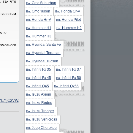
 так что
Gmc Suburban
Вн.
Gmc Yukon
Honda Cr-V
Вн.
Вн.
 главным
Honda Hr-V
Honda Pilot
Вн.
Вн.
Hummer H1
Hummer H2
Вн.
Вн.
билю
Hummer H3
Вн.
Hyundai Santa Fe
рмозного
Вн.
Hyundai Terracan
Вн.
Hyundai Tucson
Вн.
Infiniti Fx 35
Infiniti Fx 37
Вн.
Вн.
Infiniti Fx 45
Infiniti Fx 50
Вн.
Вн.
Infiniti Q45
Infiniti Qx56
Вн.
Вн.
Isuzu Axiom
Вн.
YEYjC2VW,
Isuzu Rodeo
Вн.
Isuzu Trooper
Вн.
Isuzu Vehicross
Вн.
Jeep Cherokee
Вн.